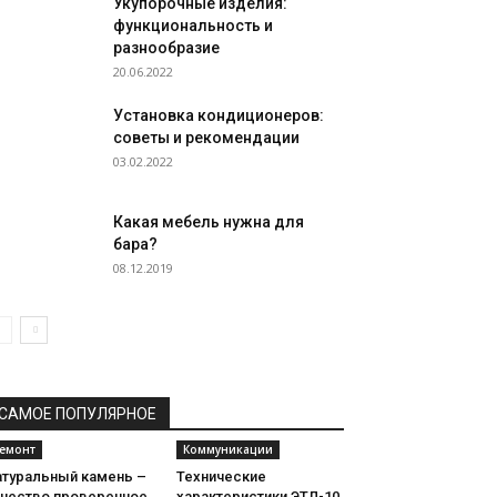
Укупорочные изделия:
функциональность и
разнообразие
20.06.2022
Установка кондиционеров:
советы и рекомендации
03.02.2022
Какая мебель нужна для
бара?
08.12.2019
САМОЕ ПОПУЛЯРНОЕ
емонт
Коммуникации
атуральный камень –
Технические
ачество проверенное
характеристики ЭТЛ-10