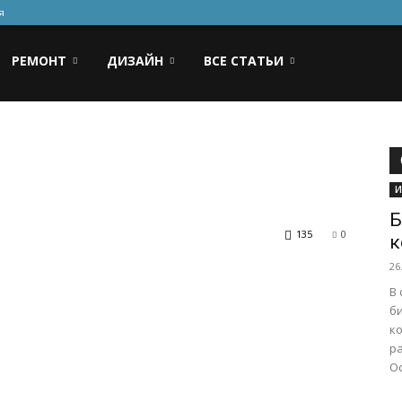
я
РЕМОНТ
ДИЗАЙН
ВСЕ СТАТЬИ
И
Б
135
0
к
26
В
б
к
р
Ос