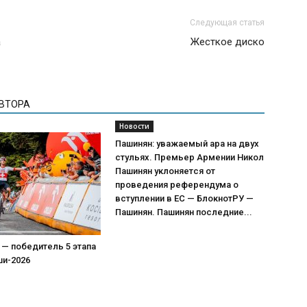
Следующая статья
а
Жесткое диско
АВТОРА
Новости
Пашинян: уважаемый ара на двух
стульях. Премьер Армении Никол
Пашинян уклоняется от
проведения референдума о
вступлении в ЕС — БлокнотРУ —
Пашинян. Пашинян последние...
 — победитель 5 этапа
ши-2026