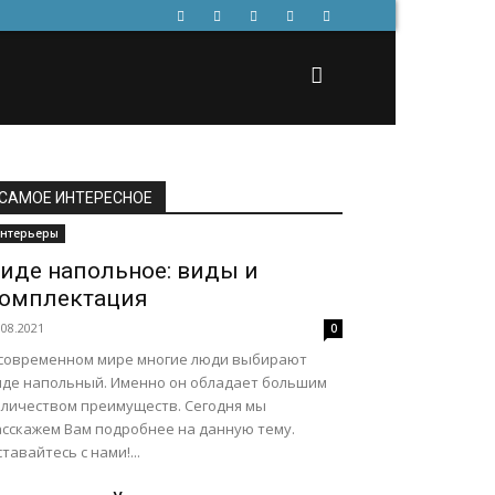
САМОЕ ИНТЕРЕСНОЕ
нтерьеры
иде напольное: виды и
омплектация
.08.2021
0
 современном мире многие люди выбирают
иде напольный. Именно он обладает большим
оличеством преимуществ. Сегодня мы
асскажем Вам подробнее на данную тему.
тавайтесь с нами!...