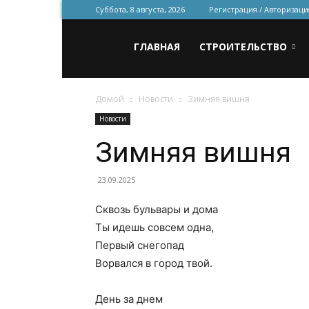
Суббота, 8 августа, 2026
Регистрация / Авторизаци
Всё
ГЛАВНАЯ
СТРОИТЕЛЬСТВО
Домой
Новости
Зимняя вишня
для
Новости
Зимняя вишня
строительства
23.09.2025
Сквозь бульвары и дома
и
Ты идешь совсем одна,
Первый снегопад
Ворвался в город твой.
ремонта
День за днем