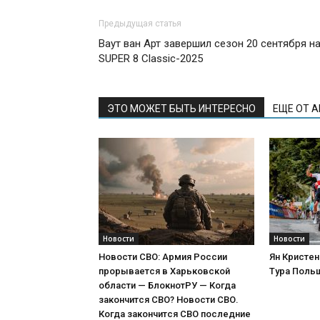
Предыдущая статья
Ваут ван Арт завершил сезон 20 сентября н
SUPER 8 Classic-2025
ЭТО МОЖЕТ БЫТЬ ИНТЕРЕСНО
ЕЩЕ ОТ 
Новости
Новости
Новости СВО: Армия России
Ян Кристен
прорывается в Харьковской
Тура Поль
области — БлокнотРУ — Когда
закончится СВО? Новости СВО.
Когда закончится СВО последние