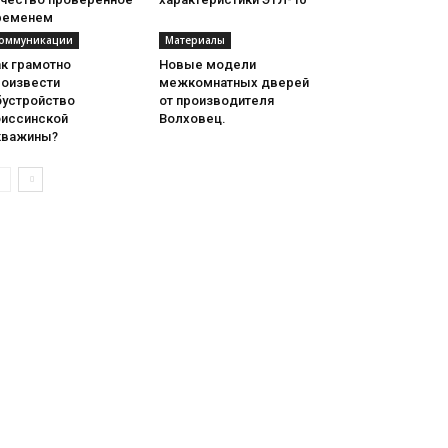
ременем
оммуникации
Материалы
ак грамотно
Новые модели
роизвести
межкомнатных дверей
бустройство
от производителя
биссинской
Волховец.
кважины?