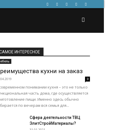
САМОЕ ИНТЕРЕСНОЕ
ебель
реимущества кухни на заказ
.04.2019
0
 современном понимании кухня – это не только
ункциональная часть дома, где осуществляется
риготовление пищи. Именно здесь обычно
бирается по вечерам вся семья для...
Сфера деятельности ТВЦ
ЭлитСтройМатериалы?
31.01.2021