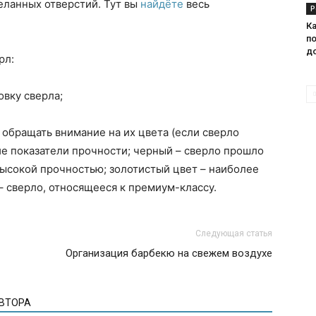
ланных отверстий. Тут вы
найдёте
весь
Р
К
п
д
рл:
вку сверла;
обращать внимание на их цвета (если сверло
кие показатели прочности; черный – сверло прошло
ысокой прочностью; золотистый цвет – наиболее
– сверло, относящееся к премиум-классу.
Следующая статья
Организация барбекю на свежем воздухе
АВТОРА