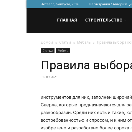
Четверг, 6 августа, 2026
Регистрация / Авторизаци
Всё
ГЛАВНАЯ
СТРОИТЕЛЬСТВО
Домой
Статьи
Мебель
Правила выбора ко
для
Статьи
Мебель
Правила выбор
строительства
10.09.2021
и
инструментов для них, заполнен широча
Сверла, которые предназначаются для ра
разнообразии. Среди них есть и такие, к
ремонта
востребованностью и спросом, и к ним о
изобретено и разработано более сорока л