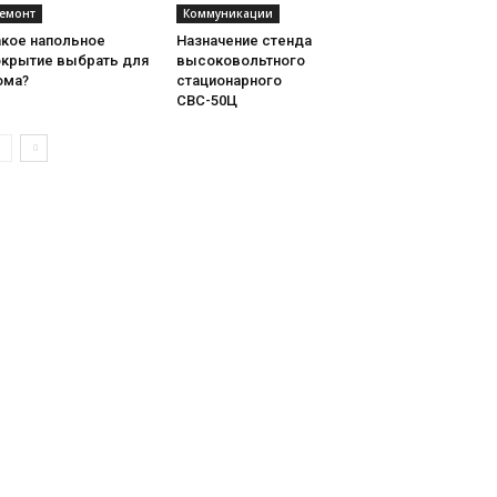
емонт
Коммуникации
акое напольное
Назначение стенда
окрытие выбрать для
высоковольтного
ома?
стационарного
СВС-50Ц