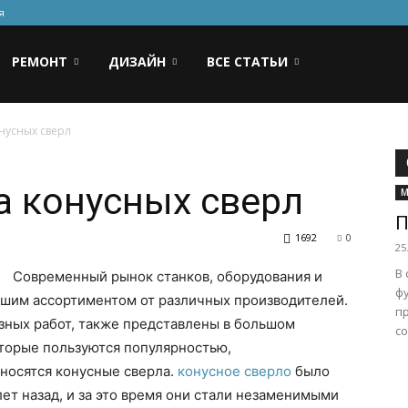
я
РЕМОНТ
ДИЗАЙН
ВСЕ СТАТЬИ
нусных сверл
а конусных сверл
М
П
1692
0
25
В
Современный рынок станков, оборудования и
ф
йшим ассортиментом от различных производителей.
п
зных работ, также представлены в большом
со
оторые пользуются популярностью,
тносятся конусные сверла.
конусное сверло
было
ет назад, и за это время они стали незаменимыми