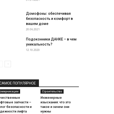
Домофоны: обеспечивая
безопасность и комфорт в
вашем доме
20.06.2021
Подоконники ДАНКЕ – в чем
уникальность?
12.10.2020
САМОЕ ПОПУЛЯРНОЕ
оммуникации
Строительство
ачественные
Инженерные
ифтовые запчасти –
изыскания: что это
лог безопасности и
такое и зачем они
адежности лифта
нужны