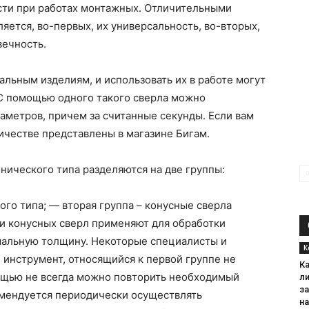
ости при работах монтажных. Отличительными
ляется, во-первых, их универсальность, во-вторых,
вечность.
альным изделиям, и использовать их в работе могут
С помощью одного такого сверла можно
аметров, причем за считанные секунды. Если вам
честве представлены в магазине Бигам.
нического типа разделяются на две группы:
ого типа; — вторая группа – конусные сверла
ти конусных сверл применяют для обработки
альную толщину. Некоторые специалисты и
К
 инструмент, относящийся к первой группе не
К
омощью не всегда можно повторить необходимый
л
за
омендуется периодически осуществлять
н