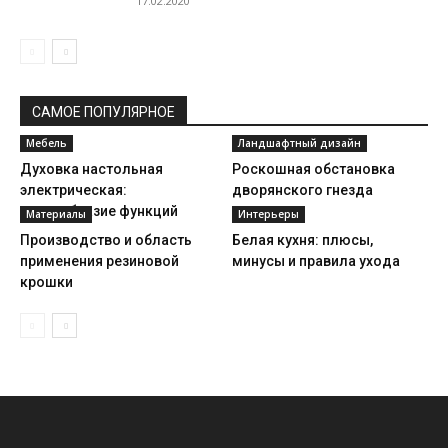
17.02.2020
САМОЕ ПОПУЛЯРНОЕ
Мебель
Ландшафтный дизайн
Духовка настольная
Роскошная обстановка
электрическая:
дворянского гнезда
разнообразие функций
Материалы
Интерьеры
Производство и область
Белая кухня: плюсы,
применения резиновой
минусы и правила ухода
крошки