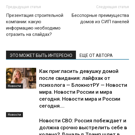
Предыдущая статья
Следующая статья
Презентация строительной
Бесспорные преимущества
компании: какую
домов из СИП панелей
информацию необходимо
отразить на слайдах?
ЭТО МОЖЕТ БЫТЬ ИНТЕРЕСНО
ЕЩЕ ОТ АВТОРА
Как пригласить девушку домой
после свидания: лайфхак от
психолога — БлокнотРУ — Новости
Новости
мира. Новости России и мира
сегодня. Новости мира и России
сегодня....
Новости
Новости СВО: Россия побеждает и
должна срочно выстрелить себе в
колено? Дональд Трамп шлет в