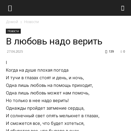
Домой
Новости
Новости
В любовь надо верить
27.06.2025
139
0
I
Когда на душе плохая погода
И тучи в глазах стоят и день, и ночь,
Одна лишь любовь на помощь приходит,
Одна лишь любовь может нам помочь,
Но только в нее надо верить!
Однажды пройдет затмение сердца,
И солнечный свет опять мелькнет в глазах,
И сможется все, что будет хотеться,
И сбудется все, что бывало в снах,