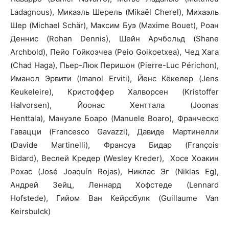
Ladagnous), Микаэль Шерель (Mikaël Cherel), Михаэль
Шер (Michael Schär), Максим Буэ (Maxime Bouet), Роан
Деннис (Rohan Dennis), Шейн Арчбольд (Shane
Archbold), Пейо Гойкоэчеа (Peio Goikoetxea), Чед Хага
(Chad Haga), Пьер-Люк Перишон (Pierre-Luc Périchon),
Иманол Эрвити (Imanol Erviti), Йенс Кёкелер (Jens
Keukeleire), Кристоффер Халворсен (Kristoffer
Halvorsen), Йоонас Хенттала (Joonas
Henttala), Мануэле Боаро (Manuele Boaro), Франческо
Гавацци (Francesco Gavazzi), Давиде Мартинелли
(Davide Martinelli), Франсуа Бидар (François
Bidard), Веслей Кредер (Wesley Kreder), Хосе Хоакин
Рохас (José Joaquín Rojas), Никлас Эг (Niklas Eg),
Андрей Зейц, Леннард Хофстеде (Lennard
Hofstede), Гийом Ван Кейрсбулк (Guillaume Van
Keirsbulck)