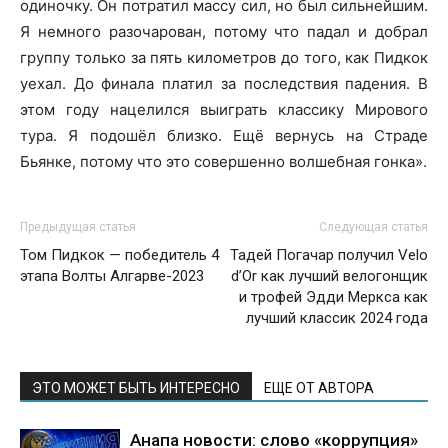
одиночку. Он потратил массу сил, но был сильнейшим.
Я немного разочарован, потому что падал и добрал
группу только за пять километров до того, как Пидкок
уехал. До финала платил за последствия падения. В
этом году нацелился выиграть классику Мирового
тура. Я подошёл близко. Ещё вернусь на Страде
Бьянке, потому что это совершенно волшебная гонка».
Предыдущая статья
Следующая статья
Том Пидкок — победитель 4
Тадей Погачар получил Velo
этапа Волты Алгарве-2023
d’Or как лучший велогонщик
и трофей Эдди Меркса как
лучший классик 2024 года
ЭТО МОЖЕТ БЫТЬ ИНТЕРЕСНО
ЕЩЕ ОТ АВТОРА
Анапа новости: слово «коррупция»