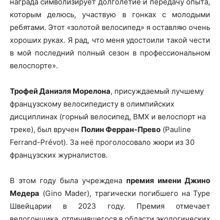
награда символизирует долголетие и передачу опыта,
которым делюсь, участвую в гонках с молодыми
ребятами. Этот «золотой велосипед» я оставляю очень
хороших руках. Я рад, что меня удостоили такой чести
в мой последний полный сезон в профессиональном
велоспорте».
Трофей Даниэля Морелона
, присуждаемый лучшему
французскому велосипедисту в олимпийских
дисциплинах (горный велосипед, BMX и велоспорт на
треке), был вручен
Полин Ферран-Прево
(Pauline
Ferrand-Prévot). За неё проголосовало жюри из 30
французских журналистов.
В этом году была учреждена
премия имени Джино
Медера
(Gino Mader), трагически погибшего на Туре
Швейцарии в 2023 году. Премия отмечает
велогонщика, отличившегося в области экологических