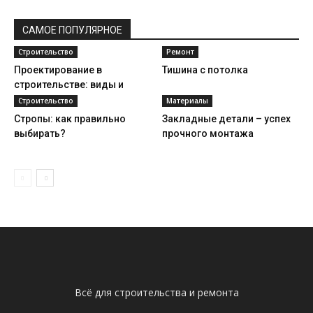
САМОЕ ПОПУЛЯРНОЕ
Строительство
Ремонт
Проектирование в
Тишина с потолка
строительстве: виды и
этапы
Строительство
Материалы
Стропы: как правильно
Закладные детали – успех
выбирать?
прочного монтажа
Всё для строительства и ремонта