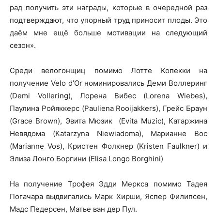
рад получить эти награды, которые в очередной раз
подтверждают, что упорный труд приносит плоды. Это
даём мне ещё больше мотивации на следующий
сезон».
Среди велогонщиц помимо Лотте Копекки на
получение Velo d’Or номинировались Деми Воллеринг
(Demi Vollering), Лорена Вибес (Lorena Wiebes),
Паулина Ройяккерс (Pauliena Rooijakkers), Грейс Браун
(Grace Brown), Эвита Мюзик (Evita Muzic), Катаржина
Невядома (Katarzyna Niewiadoma), Марианне Вос
(Marianne Vos), Кристен Фолкнер (Kristen Faulkner) и
Элиза Лонго Боргини (Elisa Longo Borghini)
На получение Трофея Эдди Меркса помимо Тадея
Погачара выдвигались Марк Хирши, Яспер Филипсен,
Мадс Педерсен, Матье ван дер Пул.