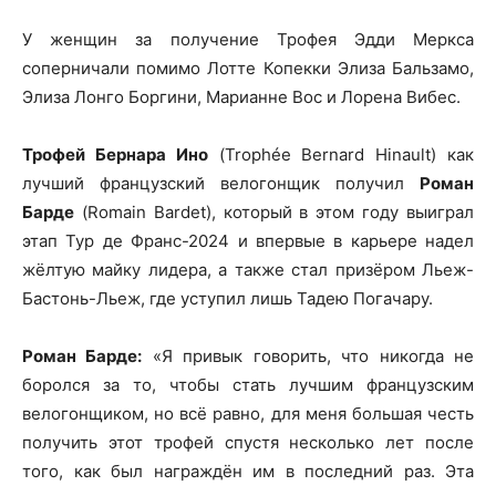
У женщин за получение Трофея Эдди Меркса
соперничали помимо Лотте Копекки Элиза Бальзамо,
Элиза Лонго Боргини, Марианне Вос и Лорена Вибес.
Трофей Бернара Ино
(Trophée Bernard Hinault) как
лучший французский велогонщик получил
Роман
Барде
(Romain Bardet), который в этом году выиграл
этап Тур де Франс-2024 и впервые в карьере надел
жёлтую майку лидера, а также стал призёром Льеж-
Бастонь-Льеж, где уступил лишь Тадею Погачару.
Роман Барде:
«Я привык говорить, что никогда не
боролся за то, чтобы стать лучшим французским
велогонщиком, но всё равно, для меня большая честь
получить этот трофей спустя несколько лет после
того, как был награждён им в последний раз. Эта