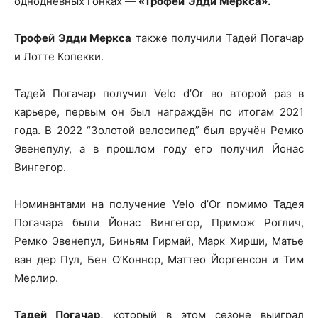
однодневных гонках —
«Трофей Эдди Меркса».
Трофей Эдди Меркса
также получили Тадей Погачар
и Лотте Копекки.
Тадей Погачар получил Velo d’Or во второй раз в
карьере, первым он был награждён по итогам 2021
года. В 2022 “Золотой велосипед” был вручён Ремко
Эвенепулу, а в прошлом году его получил Йонас
Вингегор.
Номинантами на получение Velo d’Or помимо Тадея
Погачара были Йонас Вингегор, Примож Роглич,
Ремко Эвенепул, Биньям Гирмай, Марк Хирши, Матье
ван дер Пул, Бен О’Коннор, Маттео Йоргенсон и Тим
Мерлир.
Тадей Погачар,
который в этом сезоне выиграл