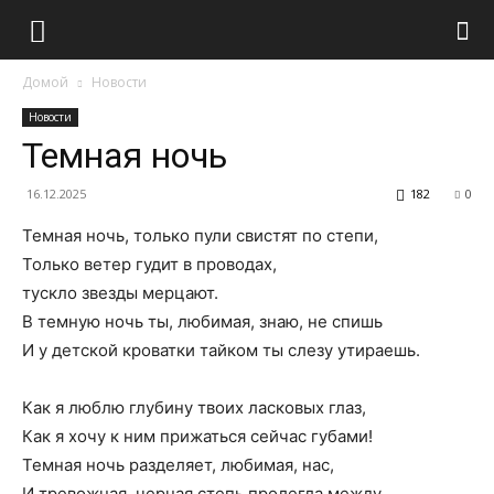
Домой
Новости
Новости
Темная ночь
16.12.2025
182
0
Темная ночь, только пули свистят по степи,
Только ветер гудит в проводах,
тускло звезды мерцают.
В темную ночь ты, любимая, знаю, не спишь
И у детской кроватки тайком ты слезу утираешь.
Как я люблю глубину твоих ласковых глаз,
Как я хочу к ним прижаться сейчас губами!
Темная ночь разделяет, любимая, нас,
И тревожная, черная степь пролегла между