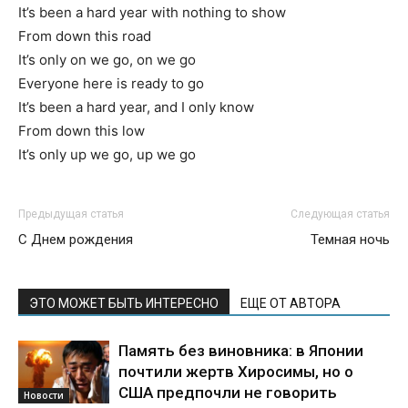
It’s been a hard year with nothing to show
From down this road
It’s only on we go, on we go
Everyone here is ready to go
It’s been a hard year, and I only know
From down this low
It’s only up we go, up we go
Предыдущая статья
Следующая статья
С Днем рождения
Темная ночь
ЭТО МОЖЕТ БЫТЬ ИНТЕРЕСНО
ЕЩЕ ОТ АВТОРА
Память без виновника: в Японии
почтили жертв Хиросимы, но о
США предпочли не говорить
Новости