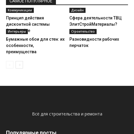
САМОЕ ПОПУЛЯРНОЕ
Коммуникации
Дизайн
Принцип действия
Сфера деятельности ТВЦ
дисконтной системы
ЭлитСтройМатериалы?
SmoService
Интерьеры
Строительство
Бумажные обои для стен: их
Разновидности рабочих
особенности,
перчаток
преимущества
Всё для строительства и ремонта
Популярные посты