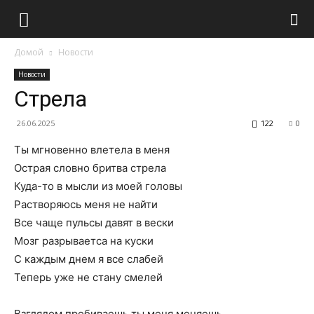
Домой
Новости
Новости
Стрела
26.06.2025
122
0
Ты мгновенно влетела в меня
Острая словно бритва стрела
Куда-то в мысли из моей головы
Растворяюсь меня не найти
Все чаще пульсы давят в вески
Мозг разрываетса на куски
С каждым днем я все слабей
Теперь уже не стану смелей
Взглядом пробиваешь ты меня меняешь