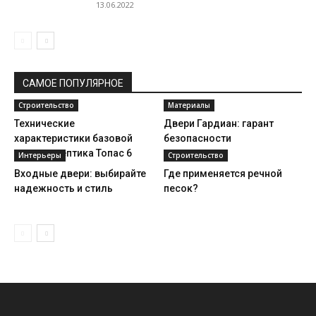
13.06.2022
САМОЕ ПОПУЛЯРНОЕ
Строительство
Материалы
Технические
Двери Гардиан: гарант
характеристики базовой
безопасности
модели септика Топас 6
Интерьеры
Строительство
Входные двери: выбирайте
Где применяется речной
надежность и стиль
песок?