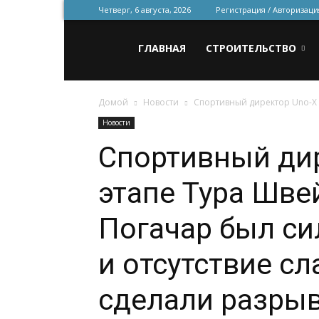
Четверг, 6 августа, 2026
Регистрация / Авторизаци
Всё
ГЛАВНАЯ
СТРОИТЕЛЬСТВО
Домой
Новости
Спортивный директор Uno-X 
для
Новости
Спортивный дир
строительства
этапе Тура Шве
и
Погачар был си
и отсутствие с
ремонта
сделали разры