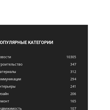
ОПУЛЯРНЫЕ КАТЕГОРИИ
овости
10305
троительство
347
атериалы
312
оммуникации
294
нтерьеры
241
изайн
206
емонт
165
едвижимость
107