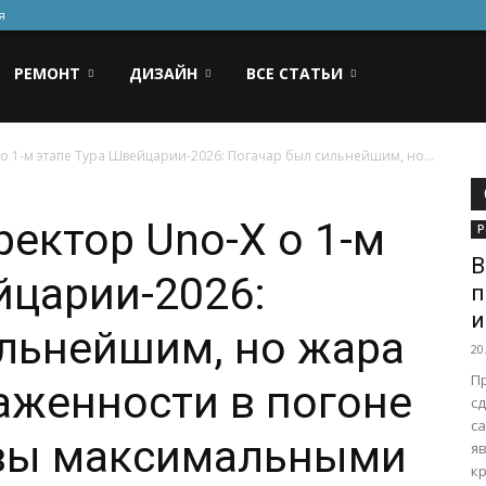
я
РЕМОНТ
ДИЗАЙН
ВСЕ СТАТЬИ
о 1-м этапе Тура Швейцарии-2026: Погачар был сильнейшим, но...
ектор Uno-X о 1-м
Р
В
йцарии-2026:
п
и
льнейшим, но жара
20
П
лаженности в погоне
с
с
вы максимальными
я
кр