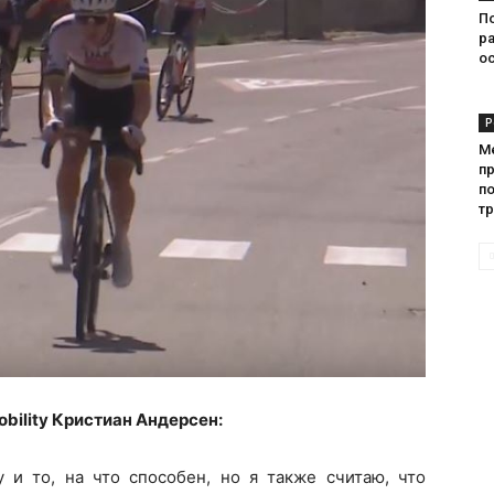
П
р
о
Р
М
п
п
т
bility Кристиан Андерсен:
у и то, на что способен, но я также считаю, что