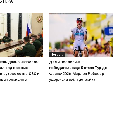
АВТОРА
Новости
чень давно назрело»:
Деми Воллеринг —
лал ряд важных
победительница 5 этапа Тур де
в руководстве СВО и
Франс-2026, Марлен Ройссер
вая реакция в
удержала жёлтую майку