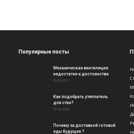
Популярные посты
П
Механическая вентиляция:
Н
недостатки и достоинства
С
03.09.2017
М
К
Как подобрать утеплитель
для стен?
И
19.12.2020
Д
Р
Почему за доставкой готовой
еды будущее ?
Н