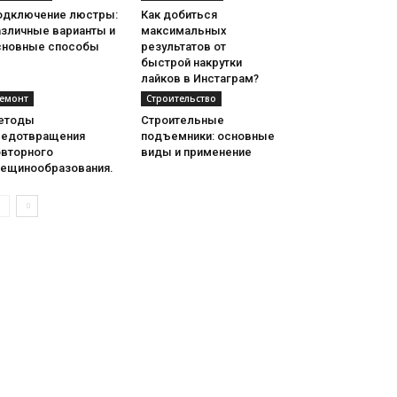
одключение люстры:
Как добиться
азличные варианты и
максимальных
сновные способы
результатов от
быстрой накрутки
лайков в Инстаграм?
емонт
Строительство
етоды
Строительные
редотвращения
подъемники: основные
овторного
виды и применение
рещинообразования.