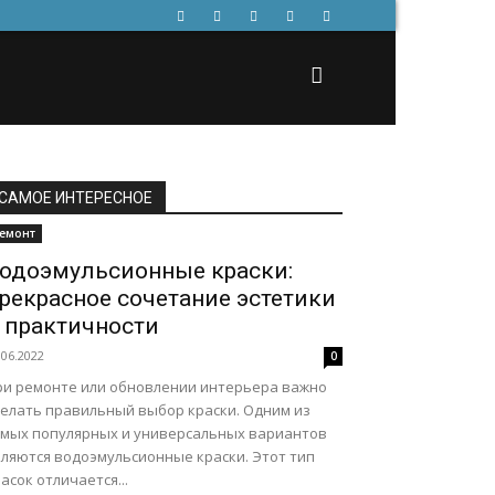
САМОЕ ИНТЕРЕСНОЕ
емонт
одоэмульсионные краски:
рекрасное сочетание эстетики
 практичности
.06.2022
0
ри ремонте или обновлении интерьера важно
делать правильный выбор краски. Одним из
амых популярных и универсальных вариантов
вляются водоэмульсионные краски. Этот тип
асок отличается...