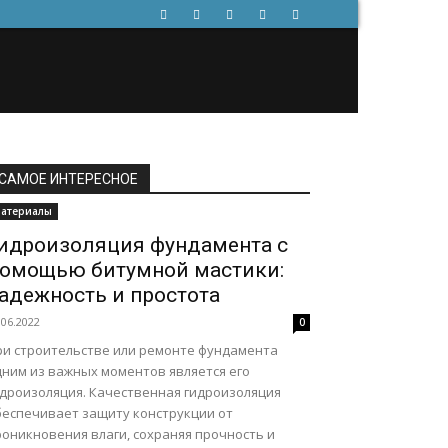
САМОЕ ИНТЕРЕСНОЕ
атериалы
идроизоляция фундамента с
омощью битумной мастики:
адежность и простота
.06.2022
0
ри строительстве или ремонте фундамента
дним из важных моментов является его
идроизоляция. Качественная гидроизоляция
беспечивает защиту конструкции от
роникновения влаги, сохраняя прочность и