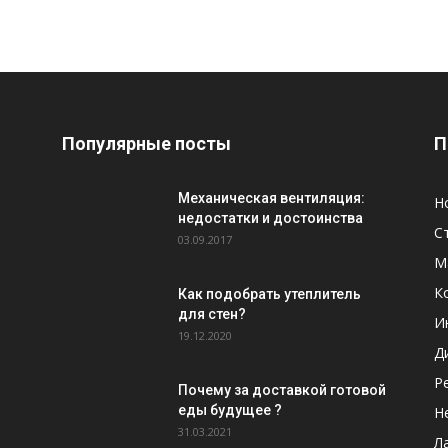
Популярные посты
П
Механическая вентиляция:
Н
недостатки и достоинства
С
03.09.2017
М
К
Как подобрать утеплитель
для стен?
И
19.12.2020
Д
Р
Почему за доставкой готовой
еды будущее ?
Н
31.03.2021
Л