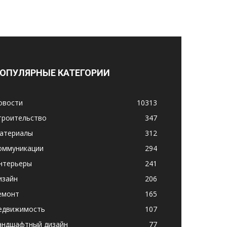
ОПУЛЯРНЫЕ КАТЕГОРИИ
овости
10313
троительство
347
атериалы
312
оммуникации
294
нтерьеры
241
изайн
206
емонт
165
едвижимость
107
андшафтный дизайн
77