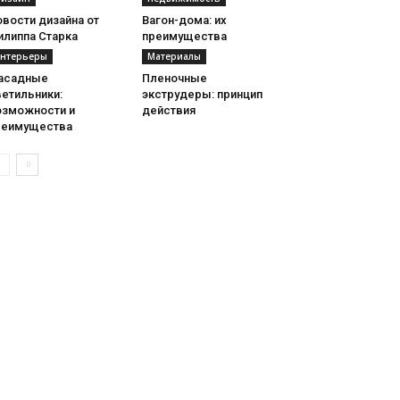
вости дизайна от
Вагон-дома: их
илиппа Старка
преимущества
нтерьеры
Материалы
асадные
Пленочные
етильники:
экструдеры: принцип
озможности и
действия
реимущества