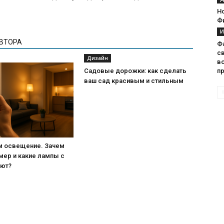
Но
Ф
И
АВТОРА
Ф
св
Дизайн
в
Садовые дорожки: как сделать
п
ваш сад красивым и стильным
м освещение. Зачем
мер и какие лампы с
ают?