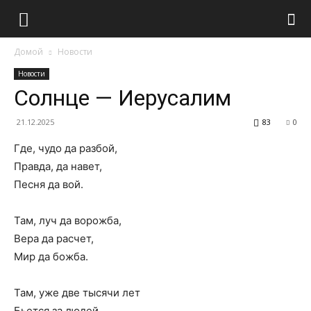
Домой
Новости
Новости
Солнце — Иерусалим
21.12.2025
83
0
Где, чудо да разбой,
Правда, да навет,
Песня да вой.
Там, луч да ворожба,
Вера да расчет,
Мир да божба.
Там, уже две тысячи лет
Бьется за людей