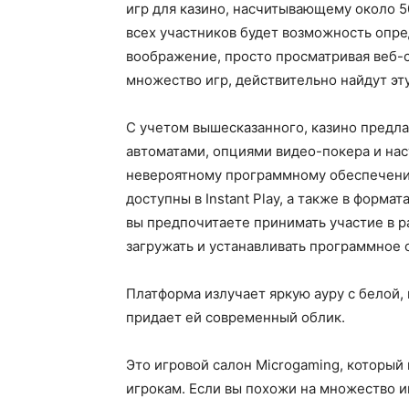
игр для казино, насчитывающему около 
всех участников будет возможность опре
воображение, просто просматривая веб-с
множество игр, действительно найдут эт
С учетом вышесказанного, казино предл
автоматами, опциями видео-покера и на
невероятному программному обеспечению
доступны в Instant Play, а также в формат
вы предпочитаете принимать участие в р
загружать и устанавливать программное 
Платформа излучает яркую ауру с белой,
придает ей современный облик.
Это игровой салон Microgaming, который
игрокам. Если вы похожи на множество и