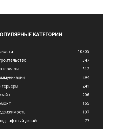
ОПУЛЯРНЫЕ КАТЕГОРИИ
овости
10305
троительство
347
атериалы
312
оммуникации
294
нтерьеры
241
изайн
206
емонт
165
едвижимость
107
андшафтный дизайн
77