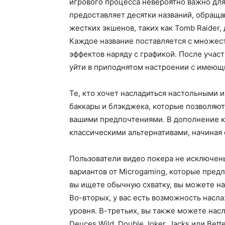
игрового процесса невероятно важно для
предоставляет десятки названий, обраща
жестких экшенов, таких как Tomb Raider, 
Каждое название поставляется с множес
эффектов наряду с графикой. После участ
уйти в приподнятом настроении с имеющ
Те, кто хочет насладиться настольными и
баккары и блэкджека, которые позволяют
вашими предпочтениями. В дополнение к
классическими альтернативами, начиная от
Пользователи видео покера не исключены 
вариантов от Microgaming, которые предл
вы ищете обычную схватку, вы можете на
Во-вторых, у вас есть возможность нас
уровня. В-третьих, вы также можете нас
Deuces Wild, Double Joker, Jacks или Bett