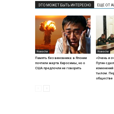
ЭТО МОЖЕТ БЫТЬ ИНТЕРЕСНО
ЕЩЕ ОТ 
Новости
Новости
Память без виновника: в Японии
«Очень и о
почтили жертв Хиросимы, но о
Путин сде
США предпочли не говорить
изменений 
тылом. Пер
обществе