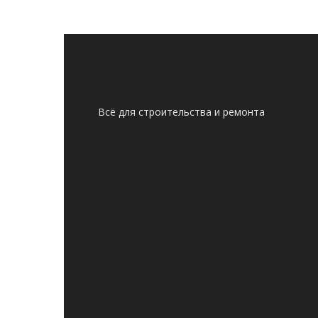
Всё для строительства и ремонта