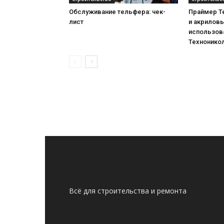
Обслуживание тельфера: чек-
Праймер Т
лист
и акриловы
использова
Технонико
Всё для строительства и ремонта