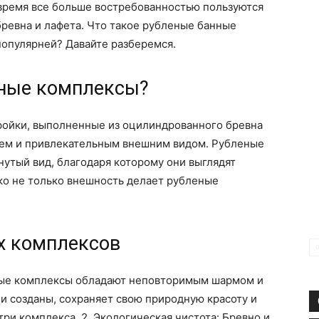
время все больше востребованностью пользуются
ревна и лафета. Что такое рубленые банные
популярней? Давайте разберемся.
нные комплексы?
ройки, выполненные из оцилиндрованного бревна
лем и привлекательным внешним видом. Рубленые
утый вид, благодаря которому они выглядят
ко не только внешность делает рубленые
х комплексов
еные комплексы обладают неповторимым шармом и
ни созданы, сохраняет свою природную красоту и
ри комплекса. 2. Экологическая чистота: Бревно и