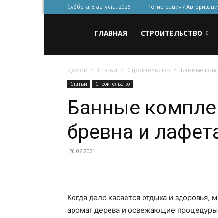
Суббота, 8 августа, 2026
Регистрация / Авторизаци
Всё
ГЛАВНАЯ
СТРОИТЕЛЬСТВО
Домой
Статьи
Строительство
Банные комп
для
Статьи
Строительство
Банные компле
строительства
бревна и лафет
и
20.06.2021
ремонта
Когда дело касается отдыха и здоровья, 
аромат дерева и освежающие процедуры