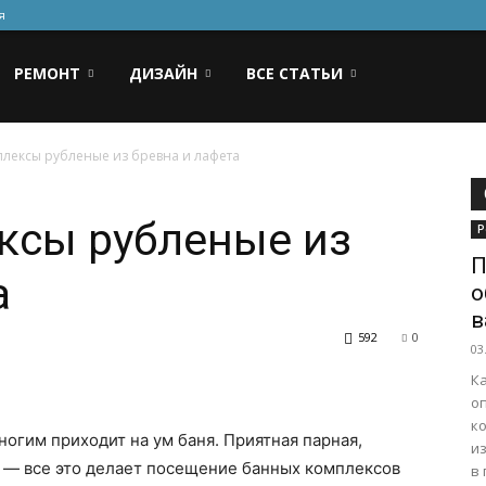
я
РЕМОНТ
ДИЗАЙН
ВСЕ СТАТЬИ
лексы рубленые из бревна и лафета
ксы рубленые из
Р
П
а
о
в
592
0
03
К
о
к
многим приходит на ум баня. Приятная парная,
и
 — все это делает посещение банных комплексов
в 