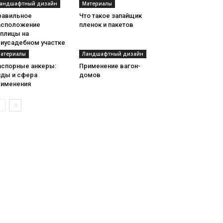
андшафтный дизайн
Материалы
равильное
Что такое запайщик
асположение
пленок и пакетов
еплицы на
риусадебном участке
атериалы
Ландшафтный дизайн
аспорные анкеры:
Применение вагон-
иды и сфера
домов
рименения