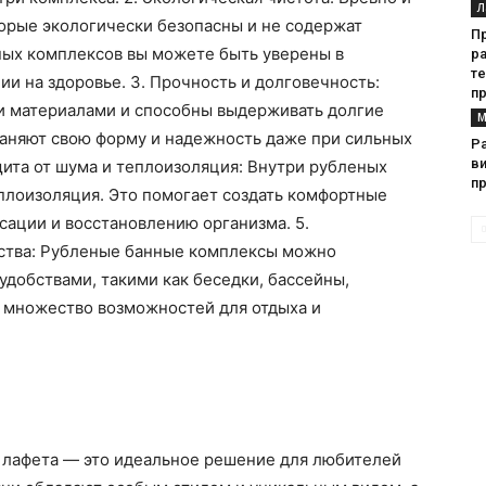
Л
орые экологически безопасны и не содержат
П
ых комплексов вы можете быть уверены в
р
т
ии на здоровье. 3. Прочность и долговечность:
п
и материалами и способны выдерживать долгие
М
раняют свою форму и надежность даже при сильных
Р
в
щита от шума и теплоизоляция: Внутри рубленых
п
еплоизоляция. Это помогает создать комфортные
сации и восстановлению организма. 5.
ства: Рубленые банные комплексы можно
добствами, такими как беседки, бассейны,
ь множество возможностей для отдыха и
 лафета — это идеальное решение для любителей