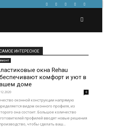
САМОЕ ИНТЕРЕСНОЕ
емонт
ластиковые окна Rehau
беспечивают комфорт и уют в
ашем доме
.12.2020
0
ачество оконной конструкции напрямую
пределяется видом оконного профиля, из
оторого она состоит. Большое количество
зготовителей профилей вводят новые решения
производство, чтобы сделать ваш...