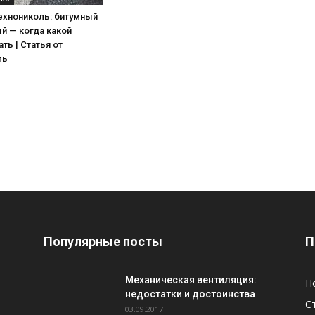
ехнониколь: битумный
й — когда какой
ть | Статья от
ль
Популярные посты
П
Механическая вентиляция:
Н
недостатки и достоинства
С
03.09.2017