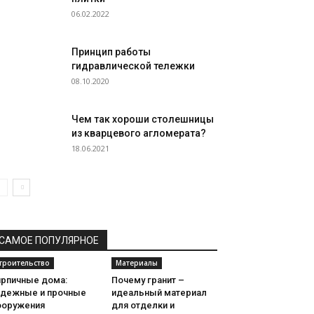
06.02.2022
Принцип работы
гидравлической тележки
08.10.2020
Чем так хороши столешницы
из кварцевого агломерата?
18.06.2021
САМОЕ ПОПУЛЯРНОЕ
троительство
Материалы
ирпичные дома:
Почему гранит –
адежные и прочные
идеальный материал
ооружения
для отделки и