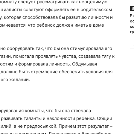
 комнату следует рассматривать как неоценимую
Д
циалисты советуют оформлять ее в родительском
Р
, которая способствовала бы развитию личности и
о
сомневается, что ребенок должен иметь в доме
ко
т
о оборудовать так, что бы она стимулировала его
азии, помогала проявлять чувства, создавала тягу к
ностям и формировала личность. Обдумывая
 должно быть стремление обеспечить условия для
его желаний.
рудования комнаты, что бы она отвечала
развивать таланты и наклонности ребенка. Общий
илий, а не предпосылкой. Причем этот результат –
тоянным изменениям. Лучше всего и без особенно