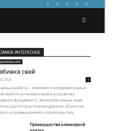
САМОЕ ИНТЕРЕСНОЕ
троительство
абивка свай
.02.2020
0
вайные работы – комплекс последовательных
йствий по установке свай и устройству
вайного фундамента. Железобетонные сваи
спользуются практически для всех объектов
лого и промышленного строительства,...
Преимущества клинкерной
плитки