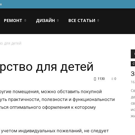
я
РЕМОНТ
ДИЗАЙН
ВСЕ СТАТЬИ
о для детей
рство для детей
С
З
1130
0
16
С
 другие помещения, можно обставить покупной
де
уть практичности, полезности и функциональности
с
ться оптимального оформления к которому
и
жи
 учетом индивидуальных пожеланий, не следует