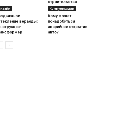
строительства
изайн
Коммуникации
аздвижное
Кому может
стекление веранды:
понадобиться
нструкция-
аварийное открытие
рансформер
авто?