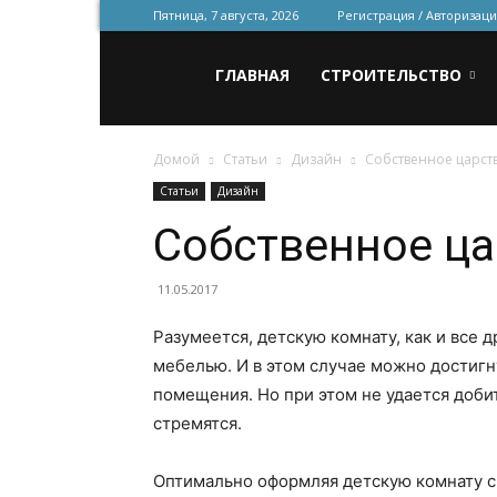
Пятница, 7 августа, 2026
Регистрация / Авторизаци
Всё
ГЛАВНАЯ
СТРОИТЕЛЬСТВО
Домой
Статьи
Дизайн
Собственное царств
для
Статьи
Дизайн
Собственное ца
строительства
11.05.2017
Разумеется, детскую комнату, как и все
и
мебелью. И в этом случае можно достигн
помещения. Но при этом не удается доби
стремятся.
ремонта
Оптимально оформляя детскую комнату с