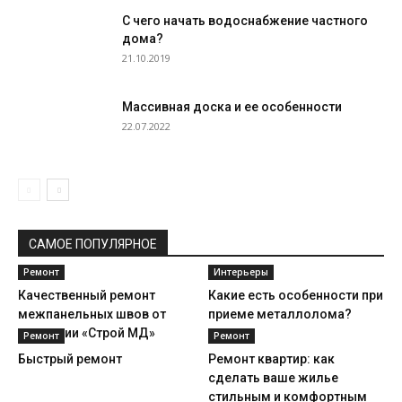
С чего начать водоснабжение частного
дома?
21.10.2019
Массивная доска и ее особенности
22.07.2022
САМОЕ ПОПУЛЯРНОЕ
Ремонт
Интерьеры
Качественный ремонт
Какие есть особенности при
межпанельных швов от
приеме металлолома?
компании «Строй МД»
Ремонт
Ремонт
Быстрый ремонт
Ремонт квартир: как
сделать ваше жилье
стильным и комфортным