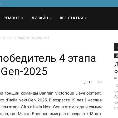
я
РЕМОНТ
ДИЗАЙН
ВСЕ СТАТЬИ
апа Giro d’Italia Next Gen-2025
победитель 4 этапа
И
Д
t Gen-2025
с
02
119
0
К
с
й гонщик команды Bahrain Victorious Development,
бу
o d’Italia Next Gen-2025. В возрасте 19 лет 1 месяца
с
м этапа Giro d’Italia Next Gen в этом году и самым
по
апа, где Мэтью Бреннан выиграл в возрасте 18 лет