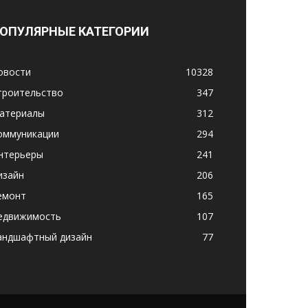
ОПУЛЯРНЫЕ КАТЕГОРИИ
овости
10328
троительство
347
атериалы
312
оммуникации
294
нтерьеры
241
изайн
206
емонт
165
едвижимость
107
андшафтный дизайн
77