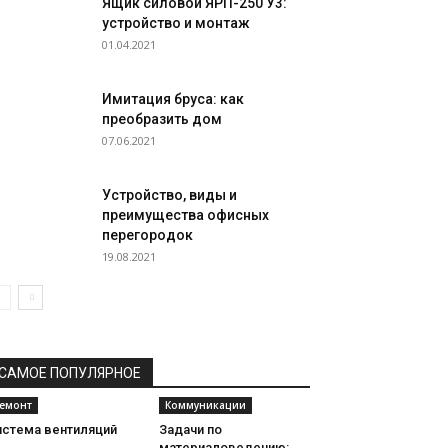
Ящик силовой ЯРП-250 У3:
устройство и монтаж
01.04.2021
Имитация бруса: как
преобразить дом
07.06.2021
Устройство, виды и
преимущества офисных
перегородок
19.08.2021
САМОЕ ПОПУЛЯРНОЕ
емонт
Коммуникации
истема вентиляций
Задачи по
материаловедению: