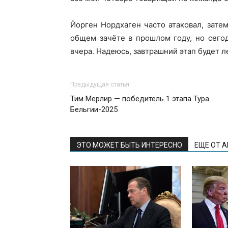
Йорген Нордхаген часто атаковал, зате
общем зачёте в прошлом году, но сегод
вчера. Надеюсь, завтрашний этап будет л
Предыдущая статья
Тим Мерлир — победитель 1 этапа Тура
Бельгии-2025
ЭТО МОЖЕТ БЫТЬ ИНТЕРЕСНО
ЕЩЕ ОТ 