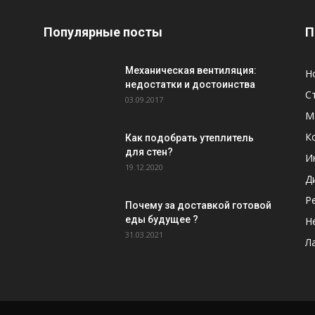
Популярные посты
П
Механическая вентиляция:
Н
недостатки и достоинства
С
03.09.2017
М
К
Как подобрать утеплитель
для стен?
И
19.12.2020
Д
Р
Почему за доставкой готовой
еды будущее ?
Н
31.03.2021
Л