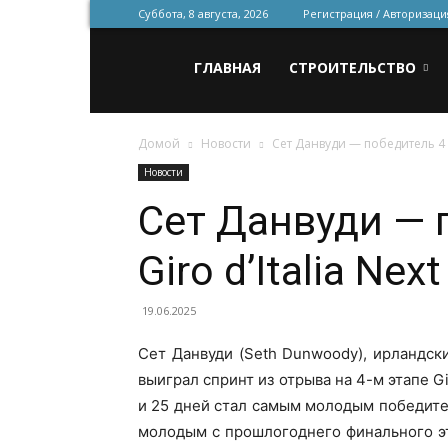
Суббота, 8 августа, 2026
Регистрация / Авторизаци
Всё
ГЛАВНАЯ
СТРОИТЕЛЬСТВО
Домой
Новости
Сет Данвуди — победитель 4 эт
для
Новости
Сет Данвуди — 
строительства
Giro d’Italia Nex
и
19.06.2025
Сет Данвуди (Seth Dunwoody), ирландски
выиграл спринт из отрыва на 4-м этапе Gir
ремонта
и 25 дней стал самым молодым победителе
молодым с прошлогоднего финального эт