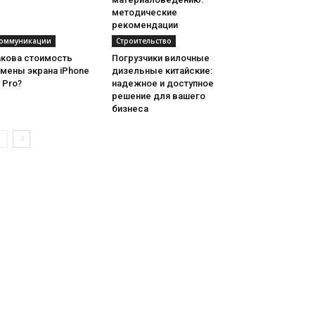
методические
рекомендации
оммуникации
Строительство
акова стоимость
Погрузчики вилочные
амены экрана iPhone
дизельные китайские:
 Pro?
надежное и доступное
решение для вашего
бизнеса