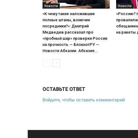
Новости
Новости
«К чему такие наложившие
«Россию? Н
полные штаны, вонючие
провалилас
посредники?»: Дмитрий
обещанием
Медведев рассказал про
на ракеты д
«пробный шар» проверки России
на прочность — БлокнотРУ —
Новости Абхазии. Абхазия...
ОСТАВЬТЕ ОТВЕТ
Войдите, чтобы оставить комментарий