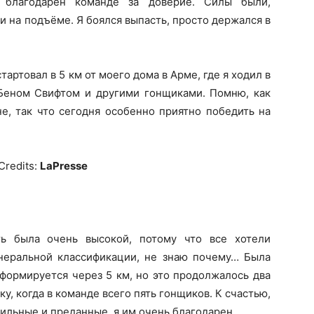
 благодарен команде за доверие. Силы были,
и на подъёме. Я боялся выпасть, просто держался в
тартовал в 5 км от моего дома в Арме, где я ходил в
 Беном Свифтом и другими гонщиками. Помню, как
е, так что сегодня особенно приятно победить на
Credits:
LaPresse
ь была очень высокой, потому что все хотели
неральной классификации, не знаю почему… Была
сформируется через 5 км, но это продолжалось два
у, когда в команде всего пять гонщиков. К счастью,
ильные и преданные, я им очень благодарен.