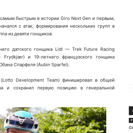
ал самым быстрым в истории Giro Next Gen и первым,
начался с атак, формирования нескольких групп в
ппа из девяти гонщиков.
его датского гонщика Lidl — Trek Future Racing
e Frydkjær) и 19-летнего французского гонщика
Обана Спарфеля (Aubin Sparfel).
(Lotto Development Team) финишировал в общей
ва и сохранил первую позицию в генеральной
Р
С