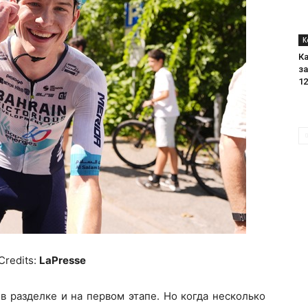
К
К
з
12
Credits:
LaPresse
в разделке и на первом этапе. Но когда несколько