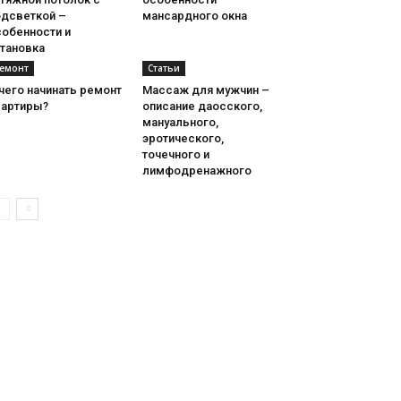
одсветкой –
мансардного окна
собенности и
становка
емонт
Статьи
чего начинать ремонт
Массаж для мужчин –
вартиры?
описание даосского,
мануального,
эротического,
точечного и
лимфодренажного