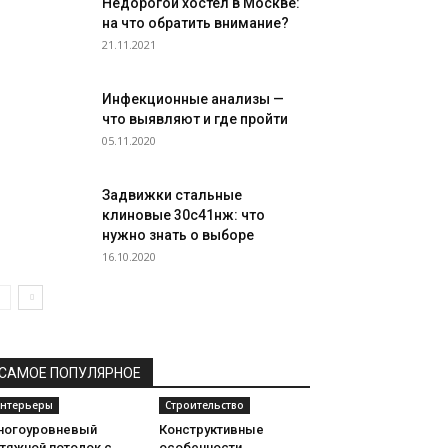
Недорогой хостел в Москве:
на что обратить внимание?
21.11.2021
Инфекционные анализы —
что выявляют и где пройти
05.11.2020
Задвижки стальные
клиновые 30с41нж: что
нужно знать о выборе
16.10.2020
САМОЕ ПОПУЛЯРНОЕ
нтерьеры
Строительство
ногоуровневый
Конструктивные
тяжной потолок с
особенности