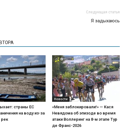
Следующая статья
Я задыхаюсь
АВТОРА
Новости
ыхает: страны ЕС
«Меня заблокировали!» — Кася
аничения на воду из-за
Невядома об эпизоде во время
 рек
атаки Воллеринг на 8-м этапе Тур
де Франс-2026