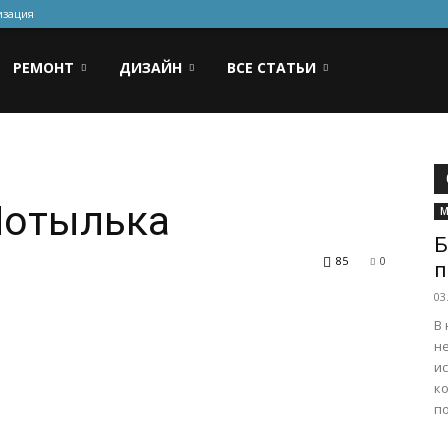
изация
РЕМОНТ
ДИЗАЙН
ВСЕ СТАТЬИ
Мотылька
М
Б
85
0
п
03
В
н
ис
к
по