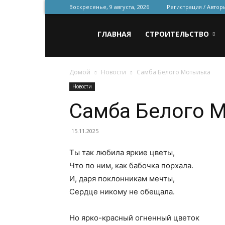
Воскресенье, 9 августа, 2026
Регистрация / Автор
Всё
ГЛАВНАЯ
СТРОИТЕЛЬСТВО
Домой
Новости
Самба Белого Мотылька
для
Новости
Самба Белого 
строительства
15.11.2025
Ты так любила яркие цветы,
и
Что по ним, как бабочка порхала.
И, даря поклонникам мечты,
Сердце никому не обещала.
ремонта
Но ярко-красный огненный цветок