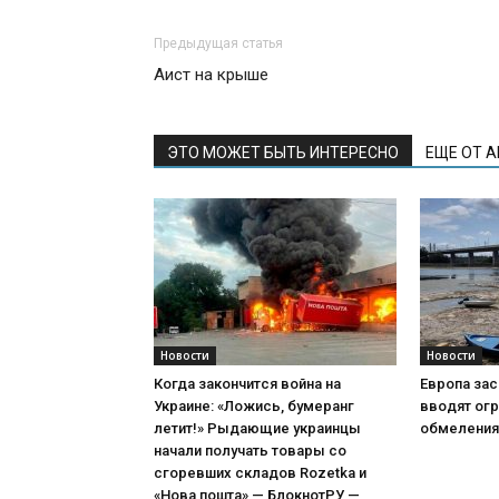
Предыдущая статья
Аист на крыше
ЭТО МОЖЕТ БЫТЬ ИНТЕРЕСНО
ЕЩЕ ОТ 
Новости
Новости
Когда закончится война на
Европа зас
Украине: «Ложись, бумеранг
вводят огр
летит!» Рыдающие украинцы
обмеления
начали получать товары со
сгоревших складов Rozetka и
«Нова пошта» — БлокнотРУ —