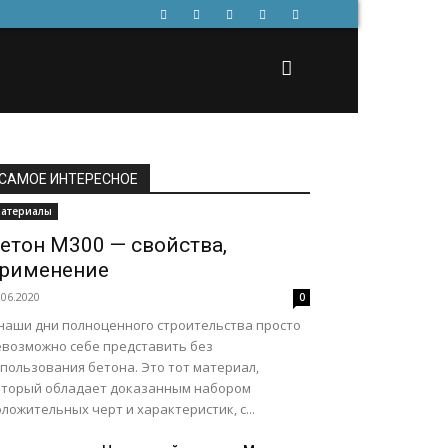
САМОЕ ИНТЕРЕСНОЕ
атериалы
етон М300 — свойства,
рименение
.06.2020
0
 наши дни полноценного строительства просто
евозможно себе представить без
пользования бетона. Это тот материал,
оторый обладает доказанным набором
ложительных черт и характеристик, с...