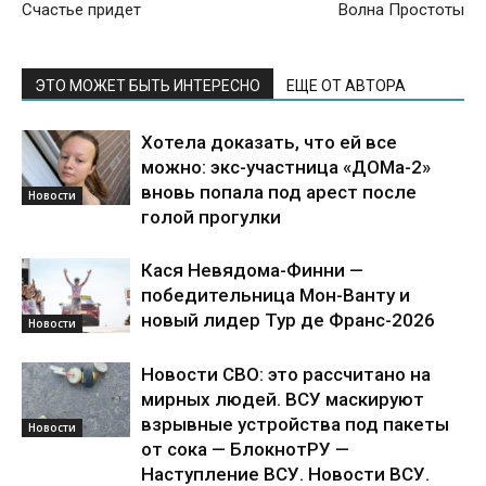
Счастье придет
Волна Простоты
ЭТО МОЖЕТ БЫТЬ ИНТЕРЕСНО
ЕЩЕ ОТ АВТОРА
Хотела доказать, что ей все
можно: экс-участница «ДОМа-2»
вновь попала под арест после
Новости
голой прогулки
Кася Невядома-Финни —
победительница Мон-Ванту и
новый лидер Тур де Франс-2026
Новости
Новости СВО: это рассчитано на
мирных людей. ВСУ маскируют
взрывные устройства под пакеты
Новости
от сока — БлокнотРУ —
Наступление ВСУ. Новости ВСУ.