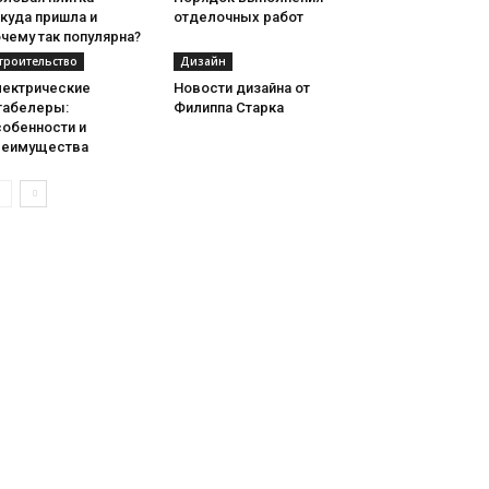
куда пришла и
отделочных работ
чему так популярна?
троительство
Дизайн
лектрические
Новости дизайна от
табелеры:
Филиппа Старка
собенности и
реимущества