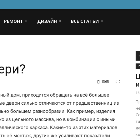
я
РЕМОНТ
ДИЗАЙН
ВСЕ СТАТЬИ
ери?
С
Ц
1365
0
и
16
тный дом, приходится обращать на всё большее
П
ые двери сильно отличаются от предшественниц из
н
льно большем разнообразии. Как пример, изделия
С
ко из цельного массива, но в комбинации с иными
т
ллического каркаса. Какие-то из этих материалов
д
ко
ить её монтаж, другие же усиливают показатели