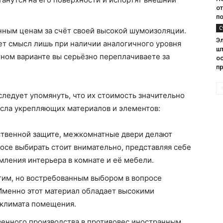
от
по
С
нным ценам за счёт своей высокой шумоизоляции.
Э
еет смысл лишь при наличии аналогичного уровня
ш
тном варианте вы серьёзно переплачиваете за
о
п
ледует упомянуть, что их стоимость значительно
исла укрепляющих материалов и элементов:
ественной защите, межкомнатные двери делают
росе выбирать стоит внимательно, представляя себе
мления интерьера в комнате и её мебели.
гим, но востребованным выбором в вопросе
Именно этот материал обладает высокими
оклимата помещения.
венного производства в противовес иностранным.