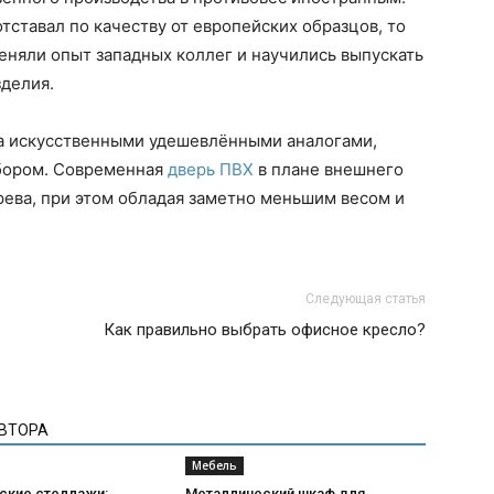
тставал по качеству от европейских образцов, то
еняли опыт западных коллег и научились выпускать
зделия.
а искусственными удешевлёнными аналогами,
бором. Современная
дверь ПВХ
в плане внешнего
ерева, при этом обладая заметно меньшим весом и
Следующая статья
Как правильно выбрать офисное кресло?
АВТОРА
Мебель
ские стеллажи:
Металлический шкаф для