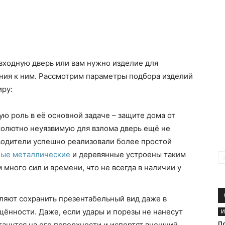
 входную дверь или вам нужно изделие для
ания к ним. Рассмотрим параметры подбора изделий
иру:
ю роль в её основной задаче – защите дома от
олютно неуязвимую для взлома дверь ещё не
зводители успешно реализовали более простой
ные металлические
и деревянные устроены таким
 много сил и времени, что не всегда в наличии у
ляют сохранить презентабельный вид даже в
ённости. Даже, если удары и порезы не нанесут
И
танутся на его поверхности и испортят внешний
П