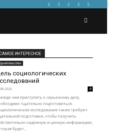
САМОЕ ИНТЕРЕСНОЕ
троительство
ель социологических
сследований
.08.2020
0
режде чем приступить к серьезному делу,
еобходимо тщательно подготовиться.
оциологические исследования также требуют
щательной подготовки, чтобы получить
ействительно надежную и ценную информацию,
торая будет...