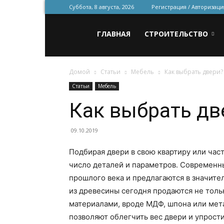
Суббота, 8 августа, 2026
Регистрация / Авторизаци
Всё
ГЛАВНАЯ
СТРОИТЕЛЬСТВО
Домой
Статьи
Мебель
Как выбрать двери?
для
Статьи
Мебель
Как выбрать дв
строительства
09.10.2019
Подбирая двери в свою квартиру или час
и
число деталей и параметров. Современн
прошлого века и предлагаются в значите
из древесины сегодня продаются не толь
ремонта
материалами, вроде МДФ, шпона или мета
позволяют облегчить вес двери и упрост