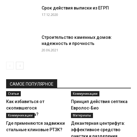
Срок действия выписки из ЕГРП
17.12.2020
Строительство каменных домов:
надежность и прочность
20.06.2021
САМОЕ ПОПУЛЯРНОЕ
Статьи
Коммуникации
Как избавиться от
Принцип действия септика
скопившегося
Евролос-Био
металлолома?
Коммуникации
Материалы
Где применяются задвижки
Декантерная центрифуга:
стальные клиновые РТЗК?
эффективное средство
очистки и разделения