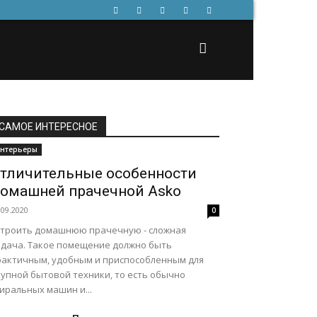
САМОЕ ИНТЕРЕСНОЕ
нтерьеры
тличительные особенности
омашней прачечной Asko
.09.2020
0
строить домашнюю прачечную - сложная
адача. Такое помещение должно быть
рактичным, удобным и приспособленным для
рупной бытовой техники, то есть обычно
иральных машин и...