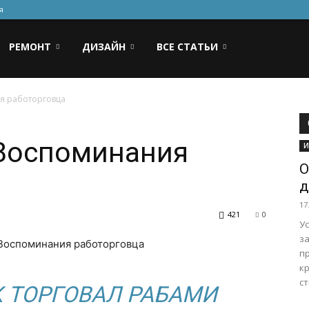
я
РЕМОНТ
ДИЗАЙН
ВСЕ СТАТЬИ
я работорговца
 Воспоминания
И
О
д
17
421
0
У
з
п
к
ст
 ТОРГОВАЛ РАБАМИ