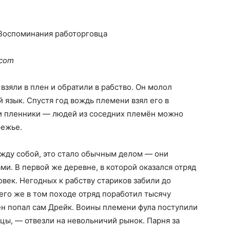
.com
 взяли в плен и обратили в рабство. Он молол
й язык. Спустя год вождь племени взял его в
и пленники — людей из соседних племён можно
режье.
ежду собой, это стало обычным делом — они
ми. В первой же деревне, в которой оказался отряд
овек. Негодных к рабству стариков забили до
сего же в том походе отряд поработил тысячу
ен попал сам Дрейк. Воины племени фула поступили
йцы, — отвезли на невольничий рынок. Парня за