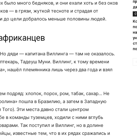
п
 было много бедняков, и они ехали хоть и без оков
д
ков — в грязи, жуткой тесноте и страдая от
С
ии до цели добралось меньше половины людей.
К
п
н
 африканцев
у
с
п
 Но дяди — капитана Виллинга — там не оказалось.
птекарь, Тадеуш Муни. Виллинг, к тому времени
», нашёл племянника лишь через два года и взял
ем подряд: хлопок, порох, ром, табак, сахар… Не
ролина» пошла в Бразилию, а затем в Западную
 Того). Эти места давно стали центром
бе в команды туземцев, ходили с ними вглубь
варами. Так поступил и Виллинг, но в долине
йцы, известные тем, что в их рядах сражались и