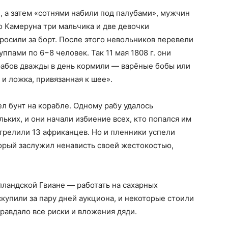
 а затем «сотнями набили под палубами», мужчин
о Камеруна три мальчика и две девочки
росили за борт. После этого невольников перевели
уппами по 6−8 человек. Так 11 мая 1808 г. они
 рабов дважды в день кормили — варёные бобы или
 и ложка, привязанная к шее».
л бунт на корабле. Одному рабу удалось
льких, и они начали избиение всех, кто попался им
трелили 13 африканцев. Но и пленники успели
торый заслужил ненависть своей жестокостью,
лландской Гвиане — работать на сахарных
купили за пару дней аукциона, и некоторые стоили
равдало все риски и вложения дяди.