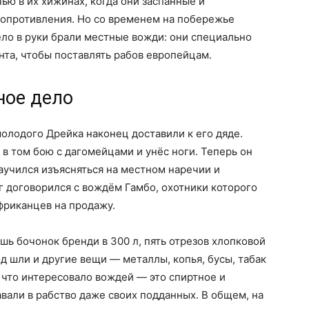
ью в их хижинах, когда они заспанные и
сопротивления. Но со временем на побережье
ело в руки брали местные вожди: они специально
нта, чтобы поставлять рабов европейцам.
ное дело
олодого Дрейка наконец доставили к его дяде.
 в том бою с дагомейцами и унёс ноги. Теперь он
научился изъясняться на местном наречии и
г договорился с вождём Гамбо, охотники которого
африканцев на продажу.
шь бочонок бренди в 300 л, пять отрезов хлопковой
од шли и другие вещи — металлы, копья, бусы, табак
 что интересовало вождей — это спиртное и
авали в рабство даже своих подданных. В общем, на