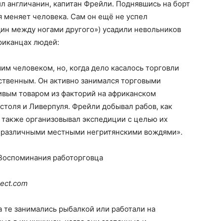
л англичанин, капитан Фрейли. Поднявшись на борт
ля меняет человека. Сам он ещё не успел
один между ногами другого») усадили невольников
фриканцах людей:
им человеком, но, когда дело касалось торговли
ственным. Он активно занимался торговыми
ивым товаром из факторий на африканском
толя и Ливерпуля. Фрейли добывал рабов, как
 также организовывал экспедиции с целью их
 с различными местными негритянскими вождями».
ject.com
а те занимались рыбалкой или работали на