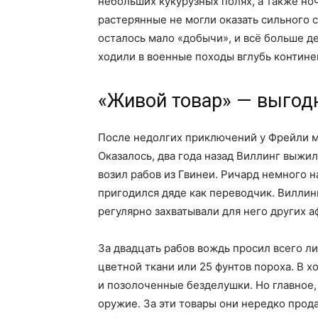
небольших кукурузных полях, а также ноч
растерянные не могли оказать сильного 
осталось мало «добычи», и всё больше д
ходили в военные походы вглубь контине
«Живой товар» — выгод
После недолгих приключений у Фрейли м
Оказалось, два года назад Виллинг выжил
возил рабов из Гвинеи. Ричард немного 
пригодился дяде как переводчик. Виллин
регулярно захватывали для него других 
За двадцать рабов вождь просил всего ли
цветной ткани или 25 фунтов пороха. В х
и позолоченные безделушки. Но главное,
оружие. За эти товары они нередко прод