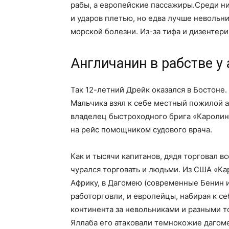
рабы, а европейские пассажиры.Среди них
и ударов плетью, но едва лучше невольни
морской болезни. Из-за тифа и дизентер
Англичанин в рабстве у
Так 12-летний Дрейк оказался в Бостоне.
Мальчика взял к себе местный пожилой а
владелец быстроходного брига «Каролина
на рейс помощником судового врача.
Как и тысячи капитанов, дядя торговал вс
чурался торговать и людьми. Из США «Ка
Африку, в Дагомею (современные Бенин и
работорговли, и европейцы, набирая к се
континента за невольниками и разными то
Яллаба его атаковали темнокожие дагоме