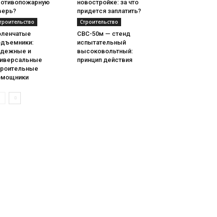
ротивопожарную
новостройке: за что
верь?
придется заплатить?
троительство
Строительство
оленчатые
СВС-50м — стенд
одъемники:
испытательный
адежные и
высоковольтный:
ниверсальные
принцип действия
троительные
омощники