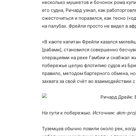
несколько мушкетов и бочонок рома купи
его судна, Ричард узнал, как работоргов
ожесточиться и поразился, как тесно («
на палубах. Фрейли просто не видел в а
«В каюте капитан Фрейли казался милейш
[рабами], становился совершенно бесчув
операциями на реке Гамбии и снабжал ж
побережье целую флотилию судов из Брис
правило, методом бартерного обмена, но
захвата за свой счёт во взаимодействии
На пути к побережью. Источник: akm-pro
Туземцев обычно ловили около рек, когд