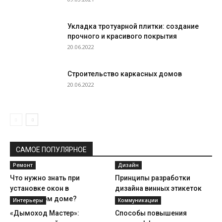
Укладка тротуарной плитки: создание
прочного и красивого покрытия
20.06.2022
Строительство каркасных домов
20.06.2022
САМОЕ ПОПУЛЯРНОЕ
Ремонт
Дизайн
Что нужно знать при
Принципы разработки
установке окон в
дизайна винных этикеток
деревянном доме?
Интерьеры
Коммуникации
«Дымоход Мастер»:
Способы повышения