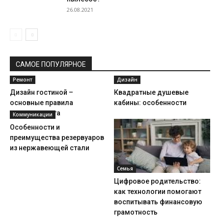
26.08.2021
САМОЕ ПОПУЛЯРНОЕ
Ремонт
Дизайн
Дизайн гостиной –
Квадратные душевые
основные правила
кабины: особенности
создания уюта
Коммуникации
Особенности и
преимущества резервуаров
из нержавеющей стали
Семья
Цифровое родительство:
как технологии помогают
воспитывать финансовую
грамотность