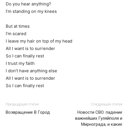
Do you hear anything?
I’m standing on my knees
But at times
I’m scared
I leave my hair on top of my head
All I want is to surrender
So I can finally rest
I trust my faith
I don’t have anything else
All I want is to surrender
So I can finally rest
Предыдущая статья
Следующая статья
Возвращение В Город
Новости СВО: падение
важнейших Гуляйполя и
Мирнограда, и какие