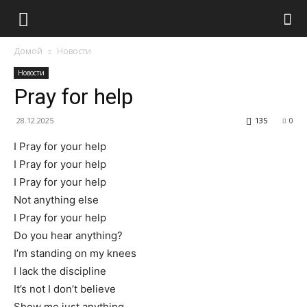
Домой
Новости
Новости
Pray for help
28.12.2025
135
0
I Pray for your help
I Pray for your help
I Pray for your help
Not anything else
I Pray for your help
Do you hear anything?
I’m standing on my knees
I lack the discipline
It’s not I don’t believe
Show me just anything