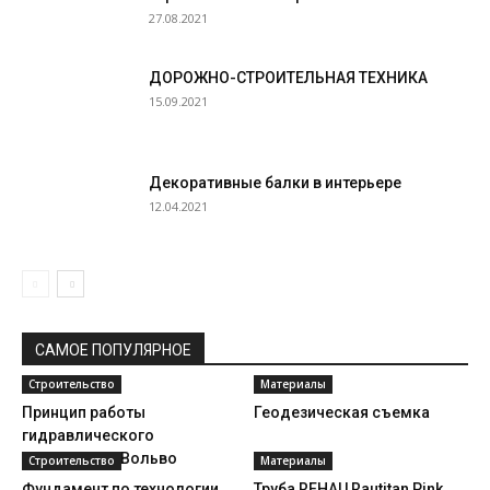
27.08.2021
ДОРОЖНО-СТРОИТЕЛЬНАЯ ТЕХНИКА
15.09.2021
Декоративные балки в интерьере
12.04.2021
САМОЕ ПОПУЛЯРНОЕ
Строительство
Материалы
Принцип работы
Геодезическая съемка
гидравлического
экскаватора Вольво
Строительство
Материалы
Фундамент по технологии
Труба REHAU Rautitan Pink