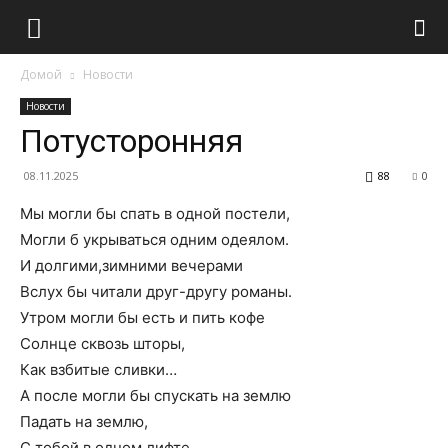
Домой
Новости
Новости
Потусторонняя
08.11.2025
88
0
Мы могли бы спать в одной постели,
Могли б укрываться одним одеялом.
И долгими,зимними вечерами
Вслух бы читали друг-другу романы.
Утром могли бы есть и пить кофе
Солнце сквозь шторы,
Как взбитые сливки…
А после могли бы спускать на землю
Падать на землю,
С тобой в одном лифте…