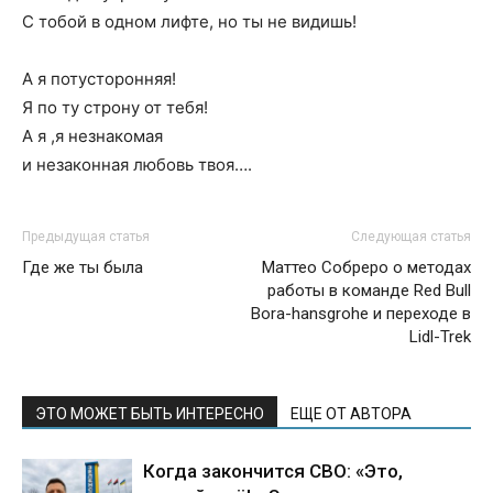
С тобой в одном лифте, но ты не видишь!
А я потусторонняя!
Я по ту строну от тебя!
А я ,я незнакомая
и незаконная любовь твоя….
Предыдущая статья
Следующая статья
Где же ты была
Маттео Собреро о методах
работы в команде Red Bull
Bora-hansgrohe и переходе в
Lidl-Trek
ЭТО МОЖЕТ БЫТЬ ИНТЕРЕСНО
ЕЩЕ ОТ АВТОРА
Когда закончится СВО: «Это,