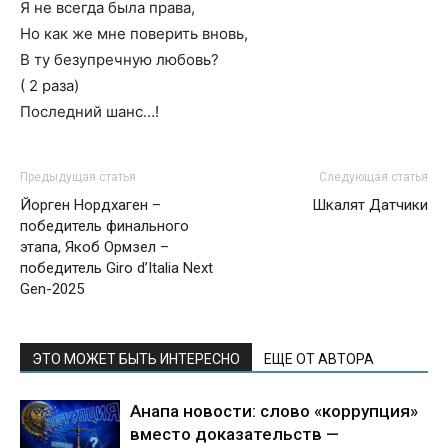
Я не всегда была права,
Но как же мне поверить вновь,
В ту безупречную любовь?
( 2 раза)
Последний шанс…!
Предыдущая статья
Следующая статья
Йорген Нордхаген –
Шкалят Датчики
победитель финального
этапа, Якоб Ормзел –
победитель Giro d’Italia Next
Gen-2025
ЭТО МОЖЕТ БЫТЬ ИНТЕРЕСНО
ЕЩЕ ОТ АВТОРА
Анапа новости: слово «коррупция»
вместо доказательств —