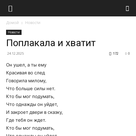
Домой
Новости
Новости
Поплакала и хватит
24.12.2025
172
0
Он ушел, а ты ему
Красивая во след
Говорила милому,
Что больше силы нет.
Кто бы мог подумать,
Что однажды он уйдет,
И закроет двери в сказку,
Где тебя он ждет.
Кто бы мог подумать,
Что однажды он уйдет,