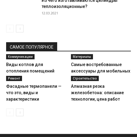
Из чего изготавливаются цилиндры
теплоизоляционные?
12.03.2021
САМОЕ ПОПУЛЯРНОЕ
Коммуникации
Материалы
Виды котлов для
Самые востребованные
отопления помещений
аксессуары для мобильных
Ремонт
Строительство
Фасадные термопанели —
Алмазная резка
что это, виды и
железобетона: описание
характеристики
технологии, цена работ