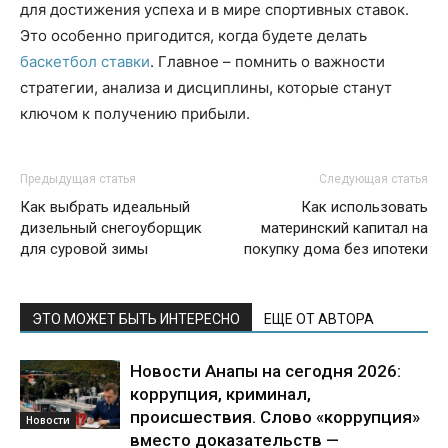
для достижения успеха и в мире спортивных ставок.
Это особенно пригодится, когда будете делать
баскетбол ставки
. Главное – помнить о важности
стратегии, анализа и дисциплины, которые станут
ключом к получению прибыли.
Предыдущая статья
Следующая статья
Как выбрать идеальный
Как использовать
дизельный снегоуборщик
материнский капитал на
для суровой зимы
покупку дома без ипотеки
ЭТО МОЖЕТ БЫТЬ ИНТЕРЕСНО
ЕЩЕ ОТ АВТОРА
Новости Анапы на сегодня 2026:
коррупция, криминал,
происшествия. Слово «коррупция»
Новости
вместо доказательств —