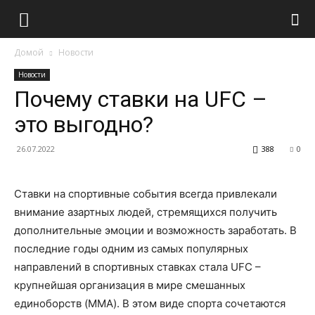
Домой
Новости
Новости
Почему ставки на UFC –
это выгодно?
26.07.2022
388
0
Ставки на спортивные события всегда привлекали
внимание азартных людей, стремящихся получить
дополнительные эмоции и возможность заработать. В
последние годы одним из самых популярных
направлений в спортивных ставках стала UFC –
крупнейшая организация в мире смешанных
единоборств (MMA). В этом виде спорта сочетаются