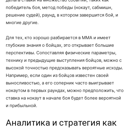
победитель боя, метод победы (нокаут, сабмишн,
решение судей), раунд, в котором завершится бой, и
многие другие.
Для тех, кто хорошо разбирается в MMA и имеет
глубокие знания о бойцах, это открывает большие
перспективы. Сопоставляя физические параметры,
технику и предыдущие выступления бойцов, можно с
высокой точностью предсказывать вероятные исходы.
Например, если один из бойцов известен своей
выносливостью, а его соперник часто выигрывает
нокаутом в первых раундах, можно предположить, что
ставка на нокаут в начале боя будет более вероятной
и прибыльной.
Аналитика и стратегия как