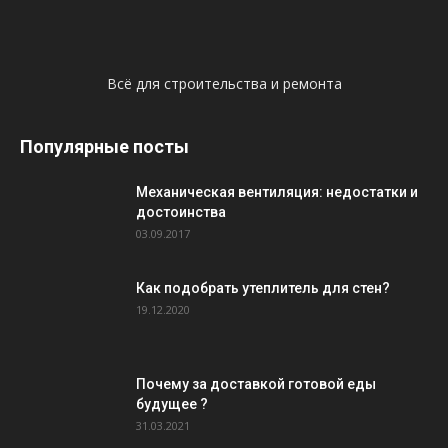
Всё для строительства и ремонта
Популярные посты
Механическая вентиляция: недостатки и
достоинства
03.09.2017
Как подобрать утеплитель для стен?
19.12.2020
Почему за доставкой готовой еды
будущее ?
31.03.2021