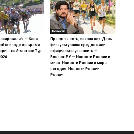
Новости
окировали!» — Кася
Праздник есть, закона нет: День
об эпизоде во время
физкультурника предложили
еринг на 8-м этапе Тур
официально узаконить —
2026
БлокнотРУ — Новости России и
мира. Новости России и мира
сегодня. Новости России.
Россия...