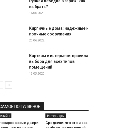
Ручная лебедка в гараж: как
выбрать?
16.06.2021
Кирпичные дома: надежные и
прочные сооружения
20.06.2022
Картины в интерьере: правила
выбора для всех типов
помещений
13.03.2020
САМОЕ ПОПУЛЯРНОЕ
изайн
Интерьеры
понированные двери:
Средники: что это и как
деальное решение
выбрать подходящий