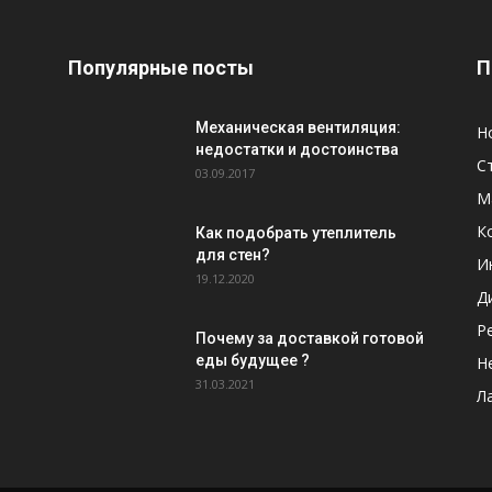
Популярные посты
П
Механическая вентиляция:
Н
недостатки и достоинства
С
03.09.2017
М
К
Как подобрать утеплитель
для стен?
И
19.12.2020
Д
Р
Почему за доставкой готовой
еды будущее ?
Н
31.03.2021
Л