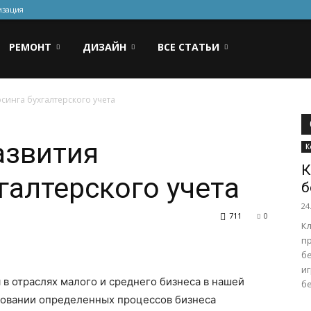
изация
РЕМОНТ
ДИЗАЙН
ВСЕ СТАТЬИ
синга бухгалтерского учета
азвития
К
К
галтерского учета
б
24
711
0
К
п
б
и
 в отраслях малого и среднего бизнеса в нашей
бе
ировании определенных процессов бизнеса