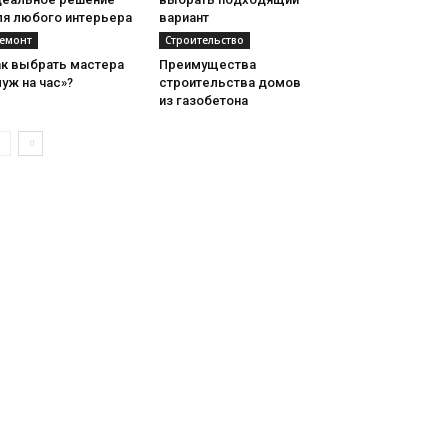
ля любого интерьера
вариант
емонт
Строительство
ак выбрать мастера
Преимущества
уж на час»?
строительства домов
из газобетона