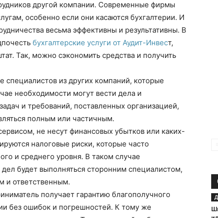
рудников другой компании. Современные фирмы
лугам, особенно если они касаются бухгалтерии.
И
трудничества весьма эффективны и результативны. В
дпочесть
бухгалтерские услуги от Аудит-Инвес
т,
тат. Так, можно сэкономить средства и получить
е специалистов из других компаний, которые
учае необходимости могут вести дела и
 задач и требований, поставленных организацией,
вляться полным или частичным.
ервисом, не несут финансовых убытков или каких-
ируются налоговые риски, которые часто
го и среднего уровня. В таком случае
 дел будет выполняться сторонним специалистом,
м и ответственным.
риниматель получает гарантию благополучного
Д
рии без ошибок и погрешностей. К тому же
Ш
и