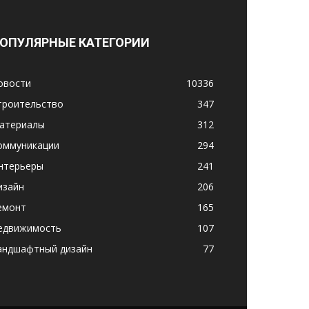
ОПУЛЯРНЫЕ КАТЕГОРИИ
овости
10336
троительство
347
атериалы
312
оммуникации
294
нтерьеры
241
изайн
206
емонт
165
едвижимость
107
андшафтный дизайн
77