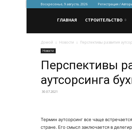
Воскресенье, 9 августа, 2026
Регистрация / Автор
Всё
ГЛАВНАЯ
СТРОИТЕЛЬСТВО
Домой
Новости
Перспективы развития аутсор
для
Новости
Перспективы р
строительства
аутсорсинга бух
и
30.07.2021
ремонта
Термин аутсорсинг все чаще встречается
стране. Его смысл заключается в делег