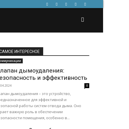
САМОЕ ИНТЕРЕСНОЕ
оммуникации
лапан дымоудаления:
езопасность и эффективность
.04.2024
0
лапан дымоудаления – это устройство,
редназначенное для эффективной и
езопасной работы систем отвода дыма. Оно
грает важную роль в обеспечении
зопасности помещения, особенно в...