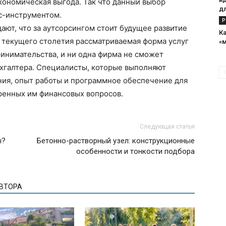
кономическая выгода. Так что данный выбор
д
с-инструментом.
Р
ют, что за аутсорсингом стоит будущее развитие
К
е текущего столетия рассматриваемая форма услуг
«м
ринимательства, и ни одна фирма не сможет
ухгалтера. Специалисты, которые выполняют
ния, опыт работы и программное обеспечение для
ренных им финансовых вопросов.
Следующая статья
ы?
Бетонно-растворный узел: конструкционные
особенности и тонкости подбора
АВТОРА