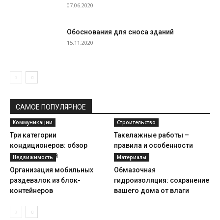
07.06.2020
Обоснования для сноса зданий
15.11.2020
САМОЕ ПОПУЛЯРНОЕ
Коммуникации
Строительство
Три категории
Такелажные работы –
кондиционеров: обзор
правила и особенности
модификаций
Недвижимость
Материалы
Организация мобильных
Обмазочная
раздевалок из блок-
гидроизоляция: сохранение
контейнеров
вашего дома от влаги