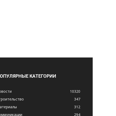
ОПУЛЯРНЫЕ КАТЕГОРИИ
овости
10320
троительство
347
атериалы
312
оммуникации
294