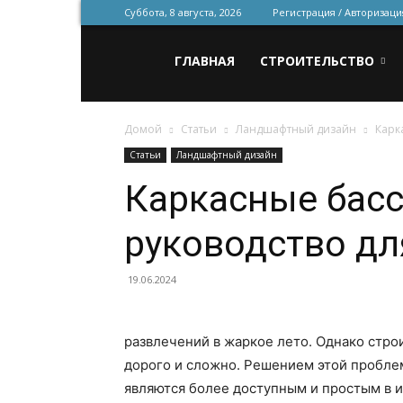
Суббота, 8 августа, 2026
Регистрация / Авторизаци
Всё
ГЛАВНАЯ
СТРОИТЕЛЬСТВО
Домой
Статьи
Ландшафтный дизайн
Карк
для
Статьи
Ландшафтный дизайн
Каркасные басс
строительства
руководство д
и
19.06.2024
развлечений в жаркое лето. Однако стр
ремонта
дорого и сложно. Решением этой пробле
являются более доступным и простым в и