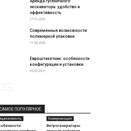
Аренда гусеничного
экскаватора: удобство и
эффективность
27.05.2022
Современные возможности
полимерной упаковки
11.08.2020
Евроштакетник: особенности
конфигурации и установки
06.09.2021
САМОЕ ПОПУЛЯРНОЕ
едвижимость
Коммуникации
собенности
Ветрогенераторы:
овостроек комфорт-
принцип действия,