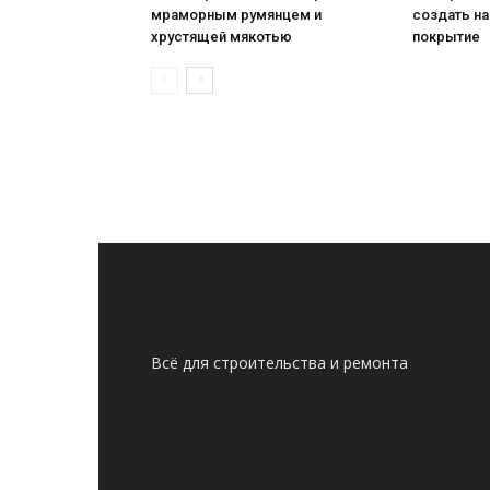
мраморным румянцем и
создать н
хрустящей мякотью
покрытие
Всё для строительства и ремонта