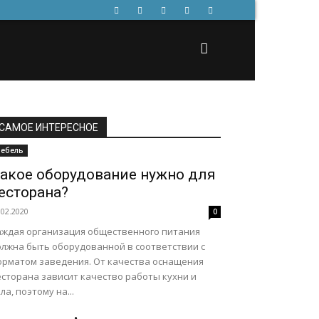
САМОЕ ИНТЕРЕСНОЕ
ебель
акое оборудование нужно для
есторана?
.02.2020
0
аждая организация общественного питания
олжна быть оборудованной в соответствии с
орматом заведения. От качества оснащения
есторана зависит качество работы кухни и
ла, поэтому на...