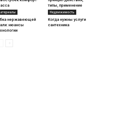
ласса
типы, применение
атериалы
Недвижимость
ибка нержавеющей
Когда нужны услуги
тали: нюансы
сантехника
ехнологии