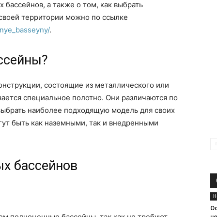
 бассейнов, а также о том, как выбрать
 своей территории можно по ссылке
asnye_basseyny/
.
ассейны?
онструкции, состоящие из металлического или
ивается специальное полотно. Они различаются по
 выбрать наиболее подходящую модель для своих
гут быть как наземными, так и внедренными
х бассейнов
Н
О
ем полноценные бассейны, так как не требуют
н