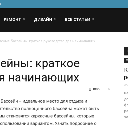
я
РЕМОНТ
ДИЗАЙН
ВСЕ СТАТЬИ
асные бассейны: краткое руководство для начинающих
ейны: краткое
М
К
ля начинающих
р
05
1045
0
К
д
Бассейн – идеальное место для отдыха и
ф
оительство полноценного бассейна может быть
р
мы становятся каркасные бассейны, которые
за
спользовании вариантом. Узнать подробнее о