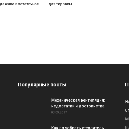
адежное и эстетичное
для террасы
Популярные посты
П
Механическая вентиляция:
Н
недостатки и достоинства
С
03.09.2017
М
К
Как подобрать утеплитель