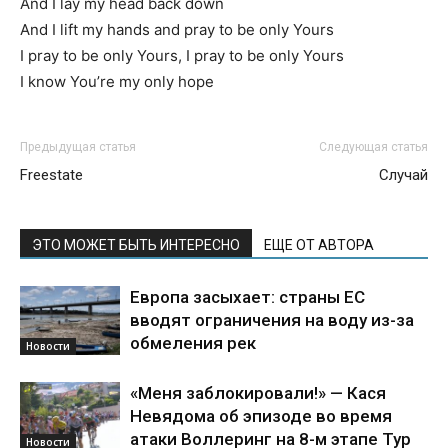
And I lay my head back down
And I lift my hands and pray to be only Yours
I pray to be only Yours, I pray to be only Yours
I know You’re my only hope
Предыдущая статья
Следующая статья
Freestate
Случай
ЭТО МОЖЕТ БЫТЬ ИНТЕРЕСНО
ЕЩЕ ОТ АВТОРА
Европа засыхает: страны ЕС
вводят ограничения на воду из-за
обмеления рек
Новости
«Меня заблокировали!» — Кася
Невядома об эпизоде во время
атаки Воллеринг на 8-м этапе Тур
Новости