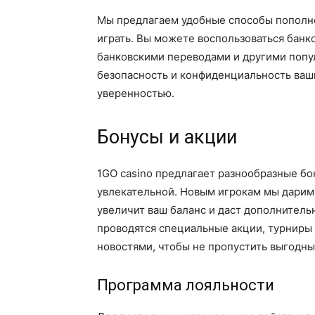
Мы предлагаем удобные способы пополне
играть. Вы можете воспользоваться бан
банковскими переводами и другими попу
безопасность и конфиденциальность ваши
уверенностью.
Бонусы и акции
1GO casino предлагает разнообразные бо
увлекательной. Новым игрокам мы дарим
увеличит ваш баланс и даст дополнительн
проводятся специальные акции, турниры
новостями, чтобы не пропустить выгодн
Программа лояльности