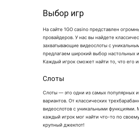
Выбор игр
На сайте 1GO casino представлен огромн
провайдеров. У нас вы найдете классиче
захватывающие видеослоты с уникальным
предлагаем широкий выбор настольных игр
Каждый игрок сможет найти то, что его и
Слоты
Слоты — это одни из самых популярных иг
вариантов. От классических трехбараба
видеослотов с уникальными функциями. 
каждый игрок мог найти что-то по своему
крупный джекпот!