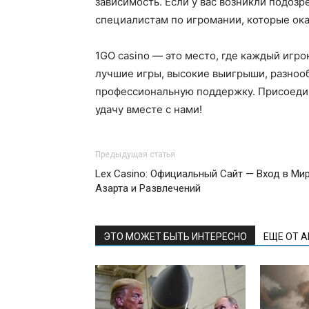
зависимость. Если у вас возникли подозр
специалистам по игромании, которые ок
1GO casino — это место, где каждый игрок
лучшие игры, высокие выигрыши, разнооб
профессиональную поддержку. Присоедин
удачу вместе с нами!
Предыдущая статья
Lex Casino: Официальный Сайт — Вход в Ми
Азарта и Развлечений
ЭТО МОЖЕТ БЫТЬ ИНТЕРЕСНО
ЕЩЕ ОТ 