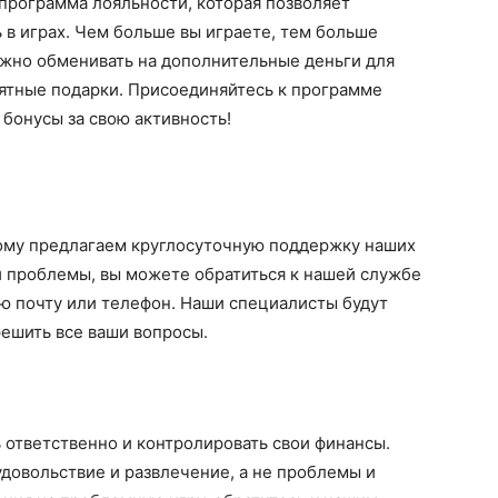
 программа лояльности, которая позволяет
 в играх. Чем больше вы играете, тем больше
ожно обменивать на дополнительные деньги для
иятные подарки. Присоединяйтесь к программе
бонусы за свою активность!
ому предлагаем круглосуточную поддержку наших
ли проблемы, вы можете обратиться к нашей службе
ю почту или телефон. Наши специалисты будут
решить все ваши вопросы.
 ответственно и контролировать свои финансы.
удовольствие и развлечение, а не проблемы и