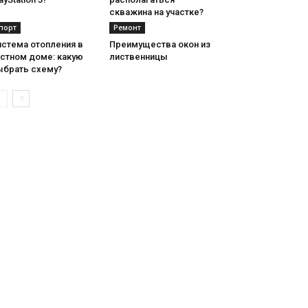
скважина на участке?
порт
Ремонт
истема отопления в
Преимущества окон из
астном доме: какую
лиственницы
ыбрать схему?