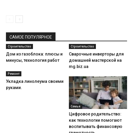
САМОЕ ПОПУЛЯРНОЕ
Строительство
Строительство
Дом из газоблока: плюсы и
Сварочные инверторы для
минусы, технология работ
домашней мастерской на
mg.biz.ua
Ремонт
Укладка линолеума своими
руками.
Семья
Цифровое родительство:
как технологии помогают
воспитывать финансовую
грамотность