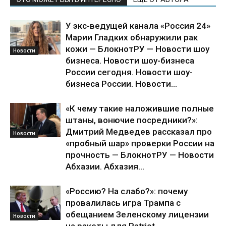
У экс-ведущей канала «Россия 24»
Марии Гладких обнаружили рак
кожи — БлокнотРУ — Новости шоу
Новости
бизнеса. Новости шоу-бизнеса
России сегодня. Новости шоу-
бизнеса России. Новости...
«К чему такие наложившие полные
штаны, вонючие посредники?»:
Дмитрий Медведев рассказал про
Новости
«пробный шар» проверки России на
прочность — БлокнотРУ — Новости
Абхазии. Абхазия...
«Россию? На слабо?»: почему
провалилась игра Трампа с
обещанием Зеленскому лицензии
Новости