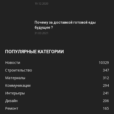
19.12.2020
Почему за доставкой готовой еды
будущее ?
31.03.2021
ПОПУЛЯРНЫЕ КАТЕГОРИИ
Новости
10329
Строительство
347
Материалы
312
Коммуникации
294
Интерьеры
241
Дизайн
206
Ремонт
165