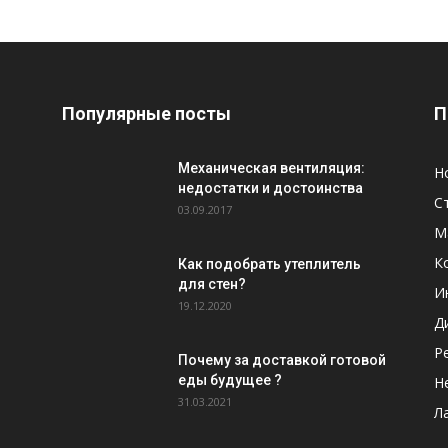
Популярные посты
П
Механическая вентиляция:
Н
недостатки и достоинства
С
03.09.2017
М
К
Как подобрать утеплитель
для стен?
И
19.12.2020
Д
Р
Почему за доставкой готовой
еды будущее ?
Н
31.03.2021
Л