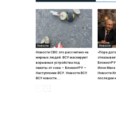
Новости
Новости
Новости СВО: это рассчитано на
«Пора дого
мирных людей. ВСУ маскируют
отказывает 
взрывные устройства под
БлокнотРУ 
пакеты от сока — БлокнотРУ —
Илон Маск
Наступление ВСУ. Новости ВСУ.
Новости И
ВСУ новости....
последни н