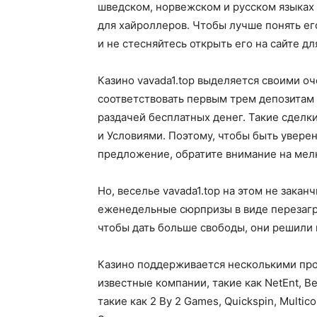
шведском, норвежском и русском языках 
для хайроллеров. Чтобы лучше понять его
и не стесняйтесь открыть его на сайте дл
Казино vavada1.top выделяется своими 
соответствовать первым трем депозитам 
раздачей бесплатных денег. Такие сдел
и Условиями. Поэтому, чтобы быть уверен
предложение, обратите внимание на мел
Но, веселье vavada1.top на этом не закан
еженедельные сюрпризы в виде перезагру
чтобы дать больше свободы, они решили 
Казино поддерживается несколькими про
известные компании, такие как NetEnt, Be
такие как 2 By 2 Games, Quickspin, Multi