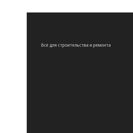
Всё для строительства и ремонта