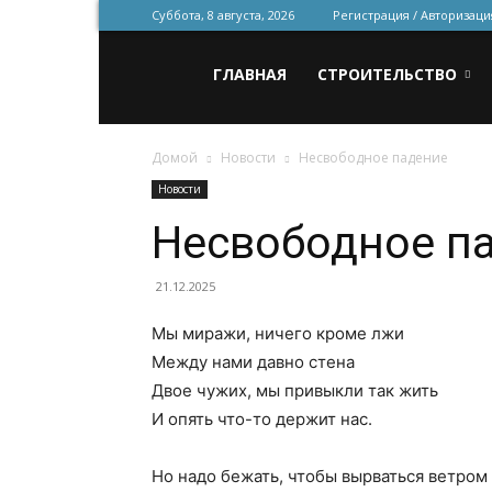
Суббота, 8 августа, 2026
Регистрация / Авторизаци
Всё
ГЛАВНАЯ
СТРОИТЕЛЬСТВО
Домой
Новости
Несвободное падение
для
Новости
Несвободное п
строительства
21.12.2025
Мы миражи, ничего кроме лжи
и
Между нами давно стена
Двое чужих, мы привыкли так жить
И опять что-то держит нас.
ремонта
Но надо бежать, чтобы вырваться ветром 