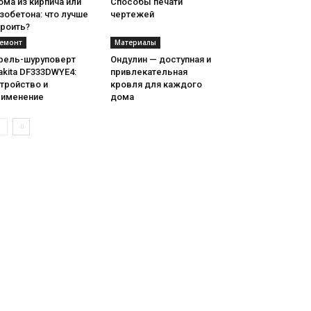
ма из кирпича или
Способы печати
зобетона: что лучше
чертежей
троить?
емонт
Материалы
рель-шуруповерт
Ондулин — доступная и
kita DF333DWYE4:
привлекательная
тройство и
кровля для каждого
рименение
дома