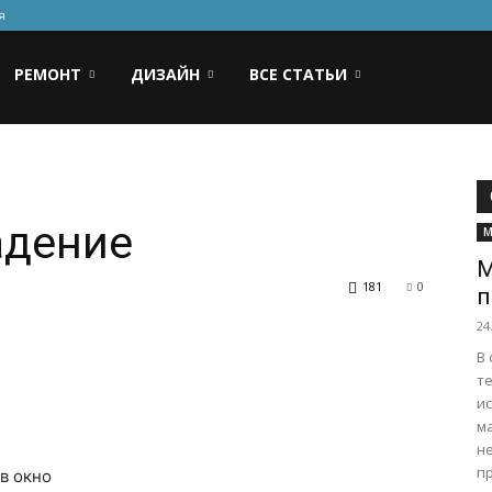
я
РЕМОНТ
ДИЗАЙН
ВСЕ СТАТЬИ
адение
М
М
181
0
п
24
В
т
и
м
н
пр
в окно