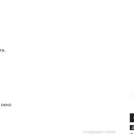
.
те.
 окно
.
Д
Следующая статья