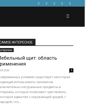
САМОЕ ИНТЕРЕСНОЕ
атериалы
ебельный щит: область
рименения
.06.2020
0
 современных условиях существует некоторая
енденция использовать человеком
сключительно натуральные предметы и
атериалы, которые позволяют чувствовать
екоторое единство с окружающей средой, с
иродой, что...