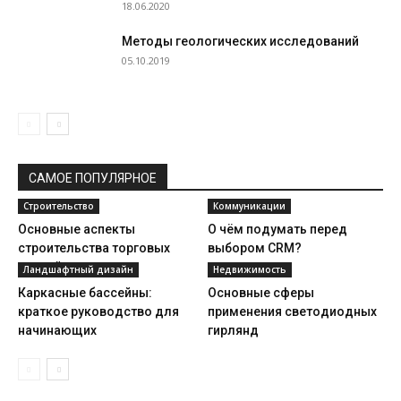
18.06.2020
Методы геологических исследований
05.10.2019
САМОЕ ПОПУЛЯРНОЕ
Строительство
Коммуникации
Основные аспекты
О чём подумать перед
строительства торговых
выбором CRM?
зданий
Ландшафтный дизайн
Недвижимость
Каркасные бассейны:
Основные сферы
краткое руководство для
применения светодиодных
начинающих
гирлянд