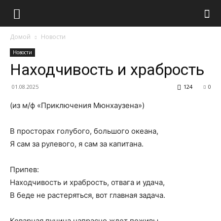
Домой
Новости
Новости
Находчивость и храбрость
01.08.2025
124
0
(из м/ф «Приключения Мюнхаузена»)
В просторах голубого, большого океана,
Я сам за рулевого, я сам за капитана.
Припев:
Находчивость и храбрость, отвага и удача,
В беде не растеряться, вот главная задача.
Коварная пучина напрасно ждет поживы,