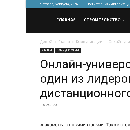
Четверг, 6 августа, 2026
Регистрация / Авторизаци
Всё
ГЛАВНАЯ
СТРОИТЕЛЬСТВО
Домой
Статьи
Коммуникации
Онлайн-унив
для
Статьи
Коммуникации
Онлайн-универси
строительства
один из лидеро
и
дистанционног
16.09.2020
ремонта
знакомства с новыми людьми. Также стои