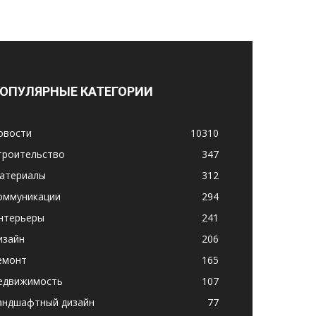
ОПУЛЯРНЫЕ КАТЕГОРИИ
овости
10310
троительство
347
атериалы
312
оммуникации
294
нтерьеры
241
изайн
206
емонт
165
едвижимость
107
андшафтный дизайн
77