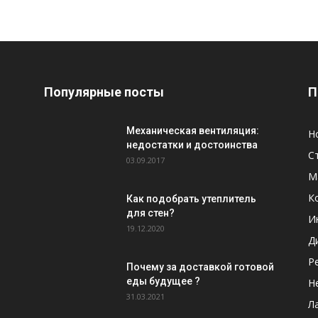
Популярные посты
П
Механическая вентиляция:
Н
недостатки и достоинства
С
03.09.2017
М
К
Как подобрать утеплитель
для стен?
И
19.12.2020
Д
Р
Почему за доставкой готовой
еды будущее ?
Н
31.03.2021
Л