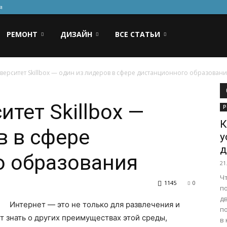
я
РЕМОНТ
ДИЗАЙН
ВСЕ СТАТЬИ
ерситет Skillbox — один из лидеров в сфере дистанционного образован
тет Skillbox —
Р
К
в в сфере
у
д
о образования
21
Ч
1145
0
п
д
Интернет — это не только для развлечения и
п
т знать о других преимуществах этой среды,
в 