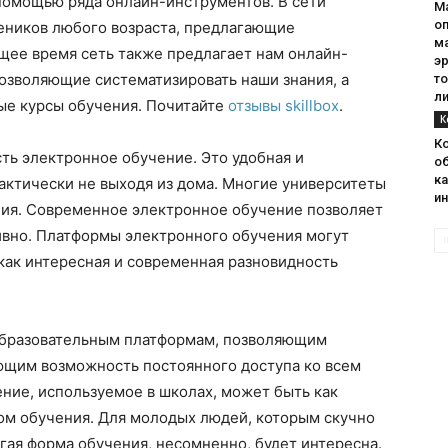
помощью ряда онлайн-инструментов. В сети
М
о
чеников любого возраста, предлагающие
м
щее время сеть также предлагает нам онлайн-
эр
озволяющие систематизировать наши знания, а
то
л
ые курсы обучения. Почитайте
отзывы skillbox
.
К
К
сть электронное обучение. Это удобная и
об
к
актически не выходя из дома. Многие университеты
и
ния. Современное электронное обучение позволяет
ивно. Платформы электронного обучения могут
, как интересная и современная разновидность
образовательным платформам, позволяющим
ющим возможность постоянного доступа ко всем
ние, используемое в школах, может быть как
ом обучения. Для молодых людей, которым скучно
ругая форма обучения, несомненно, будет интересна.