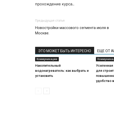
прохождение курса..
Предыдущая статья
Новостройки массового сегмента июля в
Москве.
ЭТО МОЖЕТ БЫТЬ ИНТЕРЕСНО
ЕЩЕ ОТ 
Коммуникации
Коммуника
Накопительный
Усиленная
водонагреватель: как выбрать и
для строит
установить
повышенна
удобство 