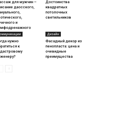
ассаж для мужчин –
Достоинства
писание даосского,
квадратных
ануального,
потолочных
отического,
светильников
чечного и
имфодренажного
оммуникации
Дизайн
огда нужно
Фасадный декор из
ратиться к
пенопласта: цена и
адастровому
очевидные
нженеру?
преимущества