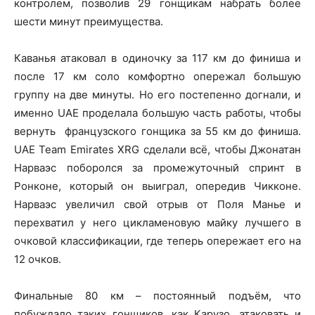
контролем, позволив 29 гонщикам набрать более
шести минут преимущества.
Каванья атаковал в одиночку за 117 км до финиша и
после 17 км соло комфортно опережал большую
группу на две минуты. Но его постепенно догнали, и
именно UAE проделала большую часть работы, чтобы
вернуть французского гонщика за 55 км до финиша.
UAE Team Emirates XRG сделали всё, чтобы Джонатан
Нарваэс поборолся за промежуточный спринт в
Ронконе, который он выиграл, опередив Чикконе.
Нарваэс увеличил свой отрыв от Поля Манье и
перехватил у него цикламеновую майку лучшего в
очковой классификации, где теперь опережает его на
12 очков.
Финальные 80 км – постоянный подъём, что
побуждало таких гонщиков, как Карузо, атаковать и