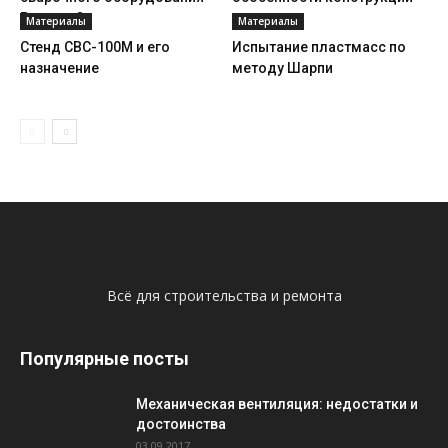
Ресанта?
Материалы
Материалы
Стенд СВС-100М и его
Испытание пластмасс по
назначение
методу Шарпи
Всё для строительства и ремонта
Популярные посты
Механическая вентиляция: недостатки и
достоинства
03.09.2017