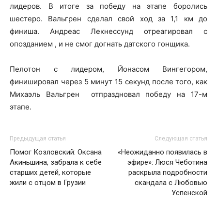
лидеров. В итоге за победу на этапе боролись
шестеро. Вальгрен сделал свой ход за 1,1 км до
финиша. Андреас Лекнессунд отреагировал с
опозданием , и не смог догнать датского гонщика.
Пелотон с лидером, Йонасом Вингегором,
финишировал через 5 минут 15 секунд после того, как
Михаэль Вальгрен отпраздновал победу на 17-м
этапе.
Предыдущая статья
Следующая статья
Помог Козловский: Оксана
«Неожиданно появилась в
Акиньшина, забрала к себе
эфире»: Люся Чеботина
старших детей, которые
раскрыла подробности
жили с отцом в Грузии
скандала с Любовью
Успенской