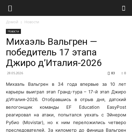
Домой
Новости
Новости
Михаэль Вальгрен —
победитель 17 этапа
Джиро д’Италия-2026
28.05.2026
83
0
Михаэль Вальгрен в 34 года впервые за 10 лет
карьеры выиграл этап Гранд-тура – 17-й этап Джиро
д’Италия-2026. Отобравшись в отрыв дня, датский
велогонщик команды EF Education EasyPost
реагировал на атаки, попытался уехать с Эйнером
Рубио (Movistar), но к ним переложились четверо
преследователей. За километр до финиша Вальгрен