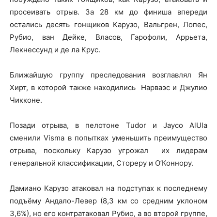
просеивать отрыв. За 28 км до финиша впереди
остались десять гонщиков Карузо, Вальгрен, Лопес,
Рубио, ван Дейке, Власов, Гарофоли, Аррьета,
Лекнессунд и де ла Крус.
Ближайшую группу преследования возглавлял Ян
Хирт, в которой также находились Нарваэс и Джулио
Чикконе.
Позади отрыва, в пелотоне Tudor и Jayco AlUla
сменили Visma в попытках уменьшить преимущество
отрыва, поскольку Карузо угрожал их лидерам
генеральной классификации, Стореру и О’Коннору.
Дамиано Карузо атаковал на подступах к последнему
подъёму Андало-Левер (8,3 км со средним уклоном
3,6%), но его контратаковал Рубио, а во второй группе,