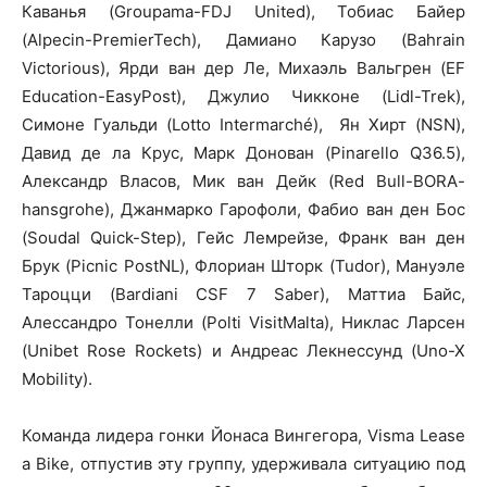
Каванья (Groupama-FDJ United), Тобиас Байер
(Alpecin-PremierTech), Дамиано Карузо (Bahrain
Victorious), Ярди ван дер Ле, Михаэль Вальгрен (EF
Education-EasyPost), Джулио Чикконе (Lidl-Trek),
Симоне Гуальди (Lotto Intermarché), Ян Хирт (NSN),
Давид де ла Крус, Марк Донован (Pinarello Q36.5),
Александр Власов, Мик ван Дейк (Red Bull-BORA-
hansgrohe), Джанмарко Гарофоли, Фабио ван ден Бос
(Soudal Quick-Step), Гейс Лемрейзе, Франк ван ден
Брук (Picnic PostNL), Флориан Шторк (Tudor), Мануэле
Тароцци (Bardiani CSF 7 Saber), Маттиа Байс,
Алессандро Тонелли (Polti VisitMalta), Никлас Ларсен
(Unibet Rose Rockets) и Андреас Лекнессунд (Uno-X
Mobility).
Команда лидера гонки Йонаса Вингегора, Visma Lease
a Bike, отпустив эту группу, удерживала ситуацию под