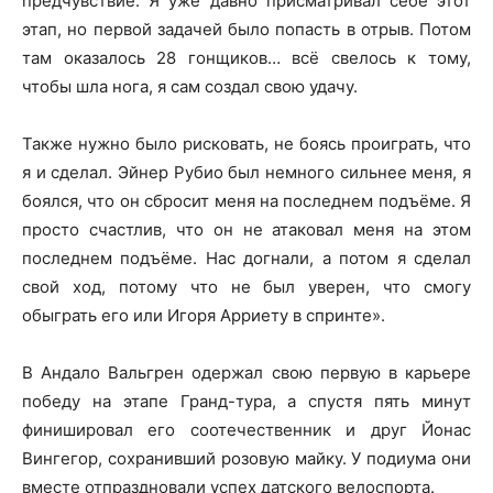
предчувствие. Я уже давно присматривал себе этот
этап, но первой задачей было попасть в отрыв. Потом
там оказалось 28 гонщиков… всё свелось к тому,
чтобы шла нога, я сам создал свою удачу.
Также нужно было рисковать, не боясь проиграть, что
я и сделал. Эйнер Рубио был немного сильнее меня, я
боялся, что он сбросит меня на последнем подъёме. Я
просто счастлив, что он не атаковал меня на этом
последнем подъёме. Нас догнали, а потом я сделал
свой ход, потому что не был уверен, что смогу
обыграть его или Игоря Арриету в спринте».
В Андало Вальгрен одержал свою первую в карьере
победу на этапе Гранд-тура, а спустя пять минут
финишировал его соотечественник и друг Йонас
Вингегор, сохранивший розовую майку. У подиума они
вместе отпраздновали успех датского велоспорта.