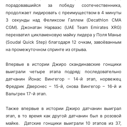
порадовавшийся за победу соотечественника,
продолжает лидировать с преимуществом в 4 минуты
3 секунды над Феликсом Галлем (Decathlon CMA
CGM). Джонатан Нарваэс (UAE Team Emirates XRG)
перехватил цикламеновую майку лидера у Поля Манье
(Soudal Quick Step) благодаря 12 очкам, завоёванным
на промежуточном спринте из отрыва.
Впервые в истории Джиро скандинавские гонщики
выиграли четыре этапа подряд: последовательно
датчанин Йонас Вингегор – 14-й этап, норвежец
Фредрик Дверснес – 15-й, снова Вингегор – 16-й и
Вальгрен 17-й этап.
Также впервые в истории Джиро датчанин выиграл
этап, в то время как другой датчанин был в розовой
майке. Датские гонщики выиграли 10 этапов из 37,