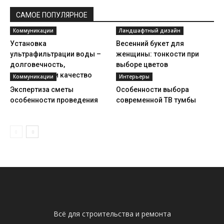
САМОЕ ПОПУЛЯРНОЕ
Коммуникации
Ландшафтный дизайн
Установка
Весенний букет для
ультрафильтрации воды –
женщины: тонкости при
долговечность,
выборе цветов
надежность и качество
Коммуникации
Интерьеры
Экспертиза сметы
Особенности выбора
особенности проведения
современной ТВ тумбы
Всё для строительства и ремонта