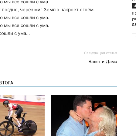
ю мы все сошли с ума.
И
т поздно, через миг Землю накроет огнём.
П
ю мы все сошли с ума.
у
д
ю мы все сошли с ума.
 сошли с ума…
Следующая статья
Валет и Дама
АВТОРА