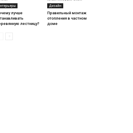
нтерьеры
Дизайн
очему лучше
Правильный монтаж
станавливать
отопления в частном
еревянную лестницу?
доме