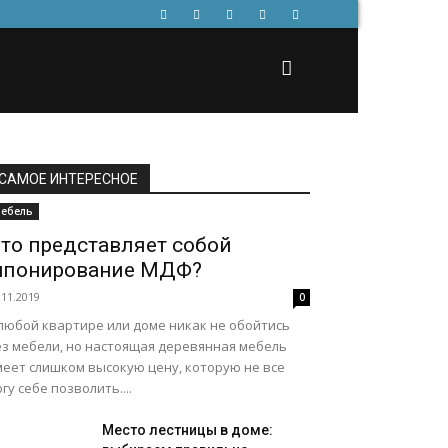
САМОЕ ИНТЕРЕСНОЕ
ебель
то представляет собой
понирование МДФ?
.11.2019
0
 любой квартире или доме никак не обойтись
ез мебели, но настоящая деревянная мебель
меет слишком высокую цену, которую не все
гу себе позволить....
Место лестницы в доме: