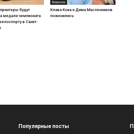
Новости
спринтеры будут
Клава Кока и Дима Масленников
за медали чемпионата
поженились
велоспорту в Санкт-
е
Популярные посты
П