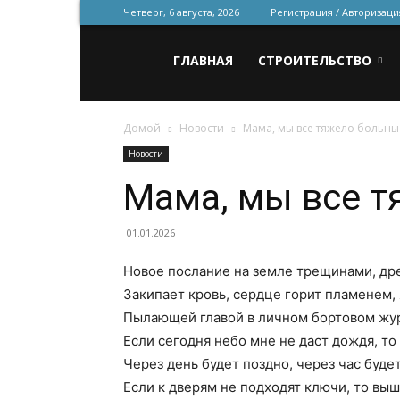
Четверг, 6 августа, 2026
Регистрация / Авторизаци
Всё
ГЛАВНАЯ
СТРОИТЕЛЬСТВО
Домой
Новости
Мама, мы все тяжело больны
для
Новости
Мама, мы все 
строительства
01.01.2026
Новое послание на земле трещинами, др
и
Закипает кровь, сердце горит пламенем,
Пылающей главой в личном бортовом жур
Если сегодня небо мне не даст дождя, т
ремонта
Через день будет поздно, через час буде
Если к дверям не подходят ключи, то вы