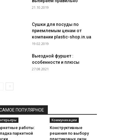
выбираем правильно
21.10.2019
Сушки для посуды по
приемлемым ценам от
компании plastic-shop.in.ua
19.02.2019
Выездной фуршет :
особенности и плюсы
27.08.2021
САМОЕ ПОПУЛЯРНОЕ
нтерьеры
Коммуникации
аркетные работы:
Конструктивные
ладка паркетной
решения по выбору
оски
пластиковых окон