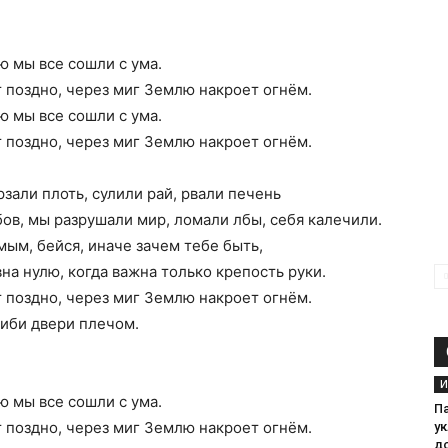
ю мы все сошли с ума.
т поздно, через миг Землю накроет огнём.
ю мы все сошли с ума.
т поздно, через миг Землю накроет огнём.
зали плоть, сулили рай, рвали печень
ов, мы разрушали мир, ломали лбы, себя калечили.
ым, бейся, иначе зачем тебе быть,
вна нулю, когда важна только крепость руки.
т поздно, через миг Землю накроет огнём.
шиби двери плечом.
И
ю мы все сошли с ума.
П
т поздно, через миг Землю накроет огнём.
ук
д