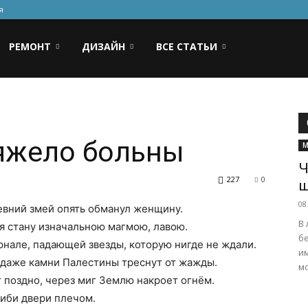
я
РЕМОНТ
ДИЗАЙН
ВСЕ СТАТЬИ
тяжело больны
М
Ч
227
0
ш
08
евний змей опять обманул женщину.
В
 я стану изначальною магмою, лавою.
б
нале, падающей звезды, которую нигде не ждали.
и
о даже камни Палестины треснут от жажды.
мо
т поздно, через миг Землю накроет огнём.
шиби двери плечом.