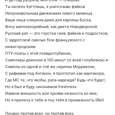
Ты нелепо бэттлишь, я уничтожаю фэйков
Непроизвольным движением левого мизинца
Ваши лица слишком даже для картины Босха,
Флоу малокалорийный, как диета Новодворской.
Русский рэп — это горстка геев, фэйков и подростков,
С задротской смесью flow французского с
нижегородским
ПТУ-поэты с этой псевдоглубиною,
Сэмплеры длинною в 100 минут со всей голубизною и
Сэмплы из одной и той же скрипки Морриконе,
С рифмами под Антикон, я проглотил как мантикора,
Где МС те, что якобы, рэпа надежда? Будь что будет,
Но я был и буду синонимом freshness
Измени внешность или прояви нежность ко мне,
Но я прилечу к тебе и пну тебя в промежность (Йе!)
Лондон против всех, он против всех,