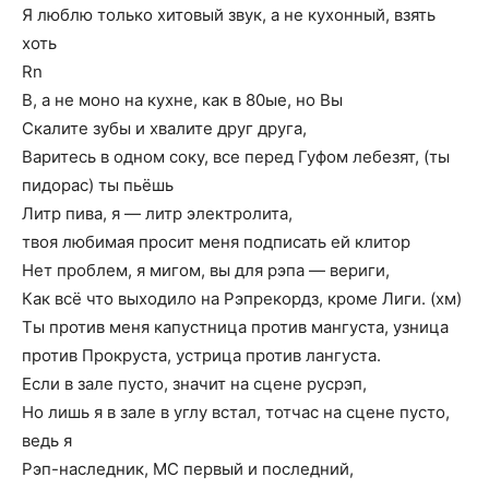
Я люблю только хитовый звук, а не кухонный, взять
хоть
Rn
B, а не моно на кухне, как в 80ые, но Вы
Скалите зубы и хвалите друг друга,
Варитесь в одном соку, все перед Гуфом лебезят, (ты
пидорас) ты пьёшь
Литр пива, я — литр электролита,
твоя любимая просит меня подписать ей клитор
Нет проблем, я мигом, вы для рэпа — вериги,
Как всё что выходило на Рэпрекордз, кроме Лиги. (хм)
Ты против меня капустница против мангуста, узница
против Прокруста, устрица против лангуста.
Если в зале пусто, значит на сцене русрэп,
Но лишь я в зале в углу встал, тотчас на сцене пусто,
ведь я
Рэп-наследник, МС первый и последний,