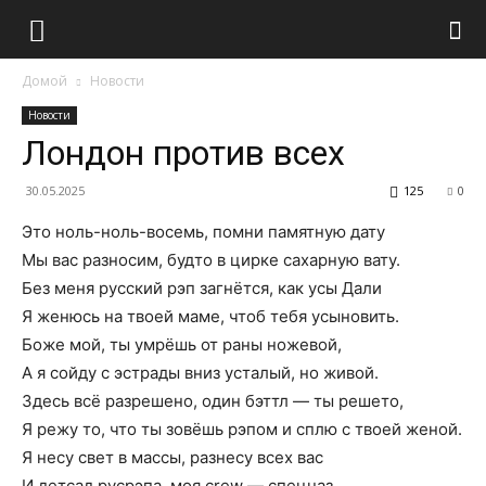
Домой
Новости
Новости
Лондон против всех
30.05.2025
125
0
Это ноль-ноль-восемь, помни памятную дату
Мы вас разносим, будто в цирке сахарную вату.
Без меня русский рэп загнётся, как усы Дали
Я женюсь на твоей маме, чтоб тебя усыновить.
Боже мой, ты умрёшь от раны ножевой,
А я сойду с эстрады вниз усталый, но живой.
Здесь всё разрешено, один бэттл — ты решето,
Я режу то, что ты зовёшь рэпом и сплю с твоей женой.
Я несу свет в массы, разнесу всех вас
И детсад русрэпа, моя crew — спецназ.