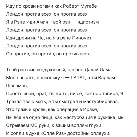
Иду по крови ногами как Роберт Мугабе
Лондон против всех, он против всех,
Я в Рэпе Иди Амин, твой рэп — идиотизм
Лондон против всех, он против всех,
Иди дрочи на Че, но я в рэпе Пиночет
Лондон против всех, он против всех,
Он против, он против, он против всех.
Твой рэп высокодуховный, словно Далай Лама,
Мне насрать, поскольку я — ГУЛАГ, а ты Варлам
Шаламов,
Просто знай, брат, ты ни то, ни сё, как нос тапира, Я
Трахал твою мать, а ты смотрел и мастурбировал
Это грязь и кровь, как операция в Ираке,
Вы все на одно лица, как мастурбация в буккаке, мы
Отрываем МС руки, к вашим воплям глухи
И сопли в духе «Опле Раз» достойны оплеухи.