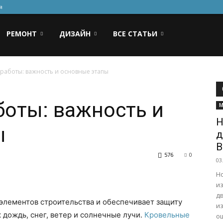
я
РЕМОНТ
ДИЗАЙН
ВСЕ СТАТЬИ
работы: важность и основные этапы
оты: важность и
М
Н
ы
д
В
576
0
03
Н
и
дв
элементов строительства и обеспечивает защиту
и
к дождь, снег, ветер и солнечные лучи.
Кровельные
о