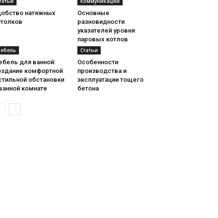
татьи
Коммуникации
добство натяжных
Основные
отолков
разновидности
указателей уровня
паровых котлов
ебель
Статьи
ебель для ванной:
Особенности
оздание комфортной
производства и
стильной обстановки
эксплуатации тощего
ванной комнате
бетона