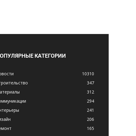
ОПУЛЯРНЫЕ КАТЕГОРИИ
овости
10310
троительство
347
атериалы
312
оммуникации
294
нтерьеры
241
изайн
206
емонт
165