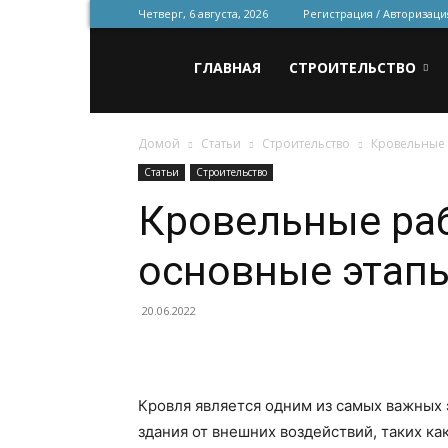
Четверг, 6 августа, 2026
Регистрация / Авторизаци
Всё
ГЛАВНАЯ
СТРОИТЕЛЬСТВО
Домой
Статьи
Строительство
Кровельные 
для
Статьи
Строительство
Кровельные раб
строительства
основные этап
и
20.06.2022
ремонта
Кровля является одним из самых важных 
здания от внешних воздействий, таких ка