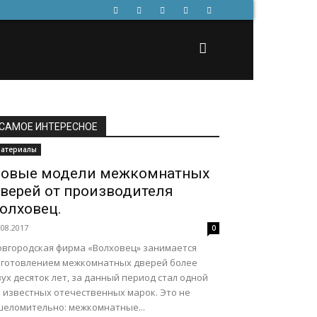
САМОЕ ИНТЕРЕСНОЕ
атериалы
овые модели межкомнатных
верей от производителя
олховец.
.08.2017
0
овгородская фирма «Волховец» занимается
зготовлением межкомнатных дверей более
ух десяток лет, за данный период стал одной
з известных отечественных марок. Это не
шеломительно: межкомнатные...