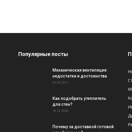
Популярные посты
П
Механическая вентиляция:
Н
недостатки и достоинства
С
03.09.2017
М
К
Как подобрать утеплитель
для стен?
И
19.12.2020
Д
Р
Почему за доставкой готовой