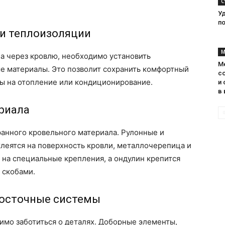
С
У
п
 и теплоизоляции
М
а через кровлю, необходимо установить
М
 материалы. Это позволит сохранить комфортный
с
ты на отопление или кондиционирование.
и 
в 
риала
ранного кровельного материала. Рулонные и
леятся на поверхность кровли, металлочерепица и
 на специальные крепления, а ондулин крепится
 скобами.
досточные системы
имо заботиться о деталях. Доборные элементы,