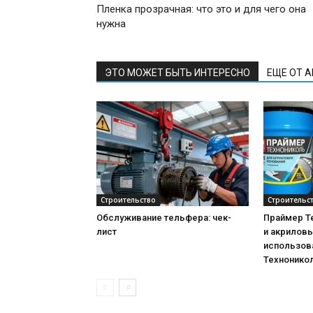
Пленка прозрачная: что это и для чего она
нужна
ЭТО МОЖЕТ БЫТЬ ИНТЕРЕСНО
ЕЩЕ ОТ 
Строительство
Строительс
Обслуживание тельфера: чек-
Праймер Т
лист
и акриловы
использова
Технонико