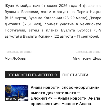
Жуан Алмейда начнёт сезон 2026 года 4 февраля с
Вуэльты Валенсии, затем стартует на Париж-Ницца
(8-15 марта), Вуэльте Каталонии (23-29 марта), Джиро
д’Италия (5-31 мая), примет участие в чемпионате
Португалии, затем в планах Вуэльта Бургоса (5-9
августа) и Вуэльта Испании (22 августа – 11 сентября).
Предыдущая статья
Следующая статья
Моя Любовь
Меня зовут Шнур
ЭТО МОЖЕТ БЫТЬ ИНТЕРЕСНО
ЕЩЕ ОТ АВТОРА
Анапа новости: слово «коррупция»
вместо доказательств —
БлокнотРУ — Анапа новости. Анапа
Новости
происшествия. Новости Анапа.