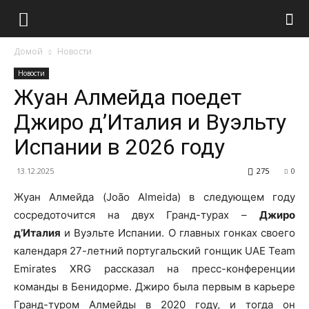
Домой
Новости
Новости
Жуан Алмейда поедет
Джиро д’Италия и Вуэльту
Испании в 2026 году
13.12.2025
275
0
Жуан Алмейда (João Almeida) в следующем году
сосредоточится на двух Гранд-турах –
Джиро
д’Италия
и Вуэльте Испании. О главных гонках своего
календаря 27-летний португальский гонщик UAE Team
Emirates XRG рассказал на пресс-конференции
команды в Бенидорме. Джиро была первым в карьере
Гранд-туром Алмейды в 2020 году, и тогда он