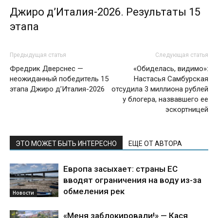
Джиро д’Италия-2026. Результаты 15
этапа
Предыдущая статья
Следующая статья
Фредрик Дверснес —
«Обиделась, видимо»:
неожиданный победитель 15
Настасья Самбурская
этапа Джиро д’Италия-2026
отсудила 3 миллиона рублей
у блогера, назвавшего ее
эскортницей
ЭТО МОЖЕТ БЫТЬ ИНТЕРЕСНО
ЕЩЕ ОТ АВТОРА
Европа засыхает: страны ЕС
вводят ограничения на воду из-за
обмеления рек
Новости
«Меня заблокировали!» — Кася